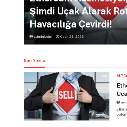
Şimdi Uçak Alarak Ro
lenen
 Riskli
Havacılığa Çevirdi!
adminkoin1
Ocak 26, 2026
Son Yazılar
ALTC
Eth
Uça
adm
Ethere
bölüm