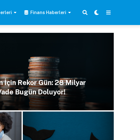
erleri
Finans Haberleri
 İçin Rekor Gün: 28 Milyar
Vade Bugün Doluyor!
ALTCOIN