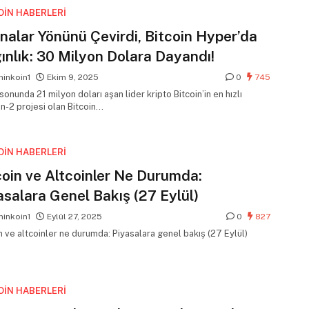
OIN HABERLERI
inalar Yönünü Çevirdi, Bitcoin Hyper’da
gınlık: 30 Milyon Dolara Dayandı!
inkoin1
Ekim 9, 2025
0
745
sonunda 21 milyon doları aşan lider kripto Bitcoin’in en hızlı
n-2 projesi olan Bitcoin…
OIN HABERLERI
coin ve Altcoinler Ne Durumda:
asalara Genel Bakış (27 Eylül)
inkoin1
Eylül 27, 2025
0
827
n ve altcoinler ne durumda: Piyasalara genel bakış (27 Eylül)
OIN HABERLERI