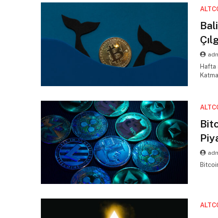
ALTC
Bal
Çıl
adm
Hafta 
Katma
ALTC
Bit
Piy
adm
Bitcoi
ALTC