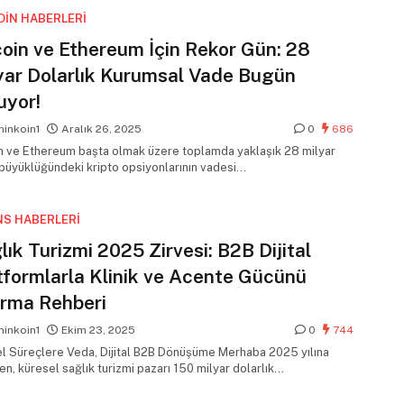
OIN HABERLERI
coin ve Ethereum İçin Rekor Gün: 28
yar Dolarlık Kurumsal Vade Bugün
uyor!
inkoin1
Aralık 26, 2025
0
686
in ve Ethereum başta olmak üzere toplamda yaklaşık 28 milyar
 büyüklüğündeki kripto opsiyonlarının vadesi…
NS HABERLERI
lık Turizmi 2025 Zirvesi: B2B Dijital
tformlarla Klinik ve Acente Gücünü
ırma Rehberi
inkoin1
Ekim 23, 2025
0
744
l Süreçlere Veda, Dijital B2B Dönüşüme Merhaba 2025 yılına
en, küresel sağlık turizmi pazarı 150 milyar dolarlık…