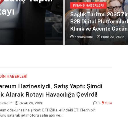
FINANS HABERLERI
tayı
Sağlık Turizmi 2025 Zir
B2B Dijital Platformlar
Klinik ve Acente Gücü
Artırma Rehberi
adminkoin1
Ekim 23, 2025
OIN HABERLERI
ereum Hazinesiydi, Satış Yaptı: Şimdi
k Alarak Rotayı Havacılığa Çevirdi!
inkoin1
Ocak 26, 2026
0
564
um odaklı hazine şirketi ETHZilla, elindeki ETH’lerin bir
ünü satarak jet motoru satın aldı ve…