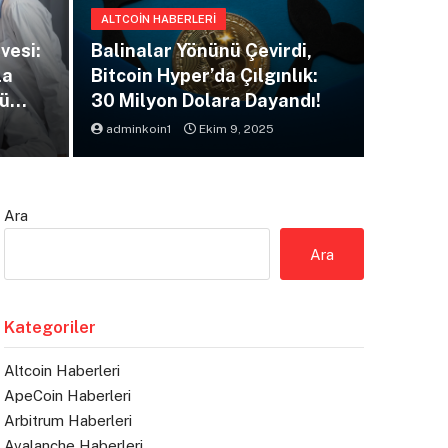
ALTCOIN HABERLERI
Bit
vesi:
Balinalar Yönünü Çevirdi,
la
Bitcoin Hyper’da Çılgınlık:
Piy
nü
30 Milyon Dolara Dayandı!
adminkoin1
Ekim 9, 2025
admink
Ara
Ara
Kategoriler
Altcoin Haberleri
ApeCoin Haberleri
Arbitrum Haberleri
Avalanche Haberleri