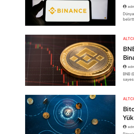
adm
Dünyan
belirt
ALTC
BNB
Bin
adm
BNB (B
sayes
ALTC
Bit
Yük
adm