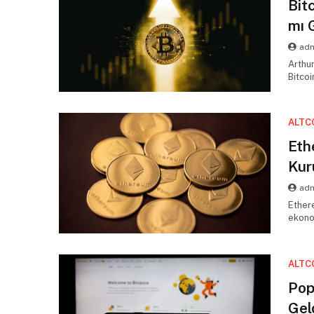
Bit
mı 
adm
Arthu
Bitcoi
taşıy
ALTC
Eth
Kur
adm
Ether
ekono
ALTC
Pop
Geld