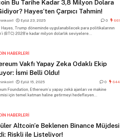
coin Bu Tarihe Kadar 3,8 Milyon Dolara
Gidiyor? Hayes’ten Çarpıcı Tahmin!
inkoin1
Eylül 23, 2025
0
661
r Hayes, Trump döneminde uygulanabilecek para politikalarının
n’i (BTC) 2028’e kadar milyon dolarlık seviyelere
abileceğini…
OIN HABERLERI
ereum Vakfı Yapay Zeka Odaklı Ekip
uyor: İsmi Belli Oldu!
inkoin1
Eylül 15, 2025
0
644
eum Foundation, Ethereum’u yapay zekâ ajanları ve makine
misi için temel katman haline getirmeyi hedefleyen…
OIN HABERLERI
üler Altcoin’e Beklenen Binance Müjdesi
i: Riskli ile Listeliyor!