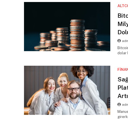
ALTC
Bit
Mil
Dol
adm
Bitco
dolar
FINA
Sağ
Pla
Art
adm
Manue
girerk