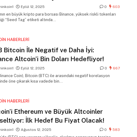
inkoin1
Eylül 12, 2025
0
603
ın en büyük kripto para borsası Binance, yüksek riskli tokenları
tiği “Seed Tag” etiketi altında…
OIN HABERLERI
 Bitcoin İle Negatif ve Daha İyi:
ance Altcoin’i Bin Doları Hedefliyor!
inkoin1
Eylül 12, 2025
0
667
inance Coin), Bitcoin (BTC) ile arasındaki negatif korelasyon
inde öne çıkarak kısa vadede bin…
OIN HABERLERI
coin’i Ethereum ve Büyük Altcoinler
seltiyor: İlk Hedef Bu Fiyat Olacak!
inkoin1
Ağustos 12, 2025
0
583