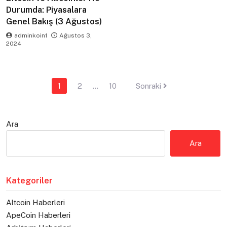
Durumda: Piyasalara
Genel Bakış (3 Ağustos)
adminkoin1
Ağustos 3,
2024
Yazı
1
2
…
10
Sonraki
sayfalaması
Ara
Ara
Kategoriler
Altcoin Haberleri
ApeCoin Haberleri