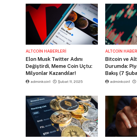
ALTCOIN HABERLERI
ALTCOIN HABER
Elon Musk Twitter Adını
Bitcoin ve Al
Değiştirdi, Meme Coin Uçtu:
Durumda: Piy
Milyonlar Kazandılar!
Bakış (7 Şuba
adminkoin1
Şubat 11, 2025
adminkoin1