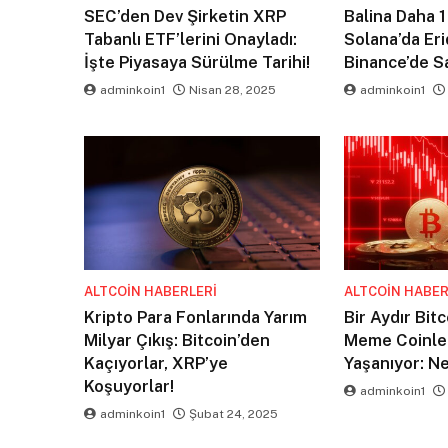
SEC’den Dev Şirketin XRP
Balina Daha 
Tabanlı ETF’lerini Onayladı:
Solana’da Eri
İşte Piyasaya Sürülme Tarihi!
Binance’de Sa
adminkoin1
Nisan 28, 2025
adminkoin1
ALTCOIN HABERLERI
ALTCOIN HABER
Kripto Para Fonlarında Yarım
Bir Aydır Bit
Milyar Çıkış: Bitcoin’den
Meme Coinle
Kaçıyorlar, XRP’ye
Yaşanıyor: N
Koşuyorlar!
adminkoin1
adminkoin1
Şubat 24, 2025