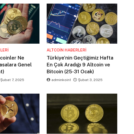
LERI
ALTCOIN HABERLERI
tcoinler Ne
Türkiye’nin Geçtiğimiz Hafta
asalara Genel
En Çok Aradığı 9 Altcoin ve
t)
Bitcoin (25-31 Ocak)
Şubat 7, 2025
adminkoin1
Şubat 3, 2025