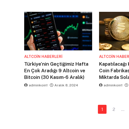
ALTCOIN HABERLERI
ALTCOIN HABER
Türkiye’nin Geçtiğimiz Hafta
Kapatılacağ
En Çok Aradığı 9 Altcoin ve
Coin Fabrikas
Bitcoin (30 Kasım-6 Aralık)
Miktarda Sola
adminkoin1
Aralık 8, 2024
adminkoin1
Yazı
1
2
…
sayfalaması