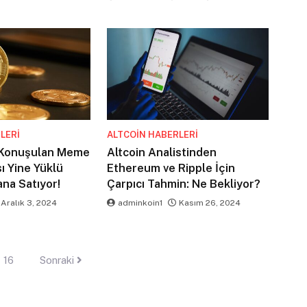
LERI
ALTCOIN HABERLERI
ı Konuşulan Meme
Altcoin Analistinden
ı Yine Yüklü
Ethereum ve Ripple İçin
na Satıyor!
Çarpıcı Tahmin: Ne Bekliyor?
Aralık 3, 2024
adminkoin1
Kasım 26, 2024
16
Sonraki