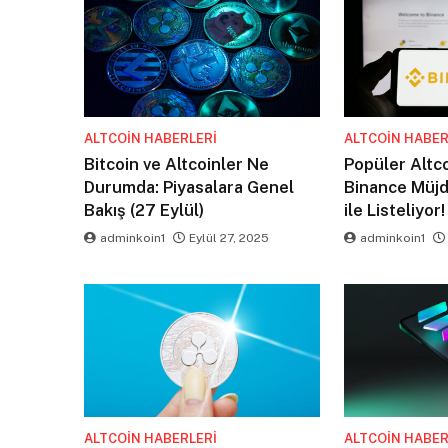
ALTCOIN HABERLERI
ALTCOIN HABER
Bitcoin ve Altcoinler Ne
Popüler Altc
Durumda: Piyasalara Genel
Binance Müjde
Bakış (27 Eylül)
ile Listeliyor!
adminkoin1
Eylül 27, 2025
adminkoin1
ALTCOIN HABERLERI
ALTCOIN HABER