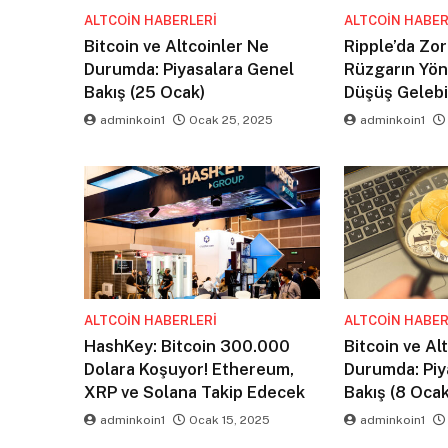
ALTCOIN HABERLERI
ALTCOIN HABER
Bitcoin ve Altcoinler Ne
Ripple’da Zor
Durumda: Piyasalara Genel
Rüzgarın Yö
Bakış (25 Ocak)
Düşüş Gelebil
adminkoin1
Ocak 25, 2025
adminkoin1
ALTCOIN HABERLERI
ALTCOIN HABER
HashKey: Bitcoin 300.000
Bitcoin ve Al
Dolara Koşuyor! Ethereum,
Durumda: Piy
XRP ve Solana Takip Edecek
Bakış (8 Ocak
adminkoin1
Ocak 15, 2025
adminkoin1