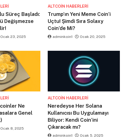
LERI
ALTCOIN HABERLERI
lu Süreç Başladı:
Trump’ın Yeni Meme Coin’i
nü Değişmezse
Uçtu! Şimdi Sıra Solaxy
ir!
Coin’de Mi?
Ocak 23, 2025
adminkoin1
Ocak 20, 2025
LERI
ALTCOIN HABERLERI
tcoinler Ne
Neredeyse Her Solana
asalara Genel
Kullanıcısı Bu Uygulamayı
)
Biliyor: Kendi Coin’ini
Çıkaracak mı?
Ocak 8, 2025
adminkoin1
Ocak 5, 2025