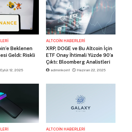
LERI
ALTCOIN HABERLERI
oin’e Beklenen
XRP, DOGE ve Bu Altcoin İçin
si Geldi: Riskli
ETF Onay İhtimali Yüzde 90’a
Çıktı: Bloomberg Analistleri
Eylül 12, 2025
adminkoin1
Haziran 22, 2025
LERI
ALTCOIN HABERLERI