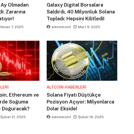
1 Ay Olmadan
Galaxy Digital Borsalara
di: Zararına
Saldırdı, 40 Milyonluk Solana
tıyor!
Topladı: Hepsini Kilitledi!
Nisan 7, 2025
adminkoin1
Mart 9, 2025
LERI
ALTCOIN HABERLERI
coin, Ethereum ve
Solana Fiyatı Düştükçe
rde Soğuma
Pozisyon Açıyor: Milyonlarca
e Doğuracak?
Dolar Ekside!
Şubat 21, 2025
adminkoin1
Şubat 19, 2025