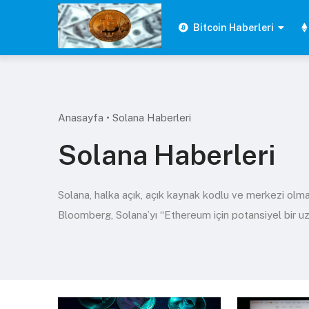
Skip
to
Bitcoin Haberleri
content
Anasayfa
•
Solana Haberleri
Solana Haberleri
Solana, halka açık, açık kaynak kodlu ve merkezi olmayan
Bloomberg, Solana’yı “Ethereum için potansiyel bir uz