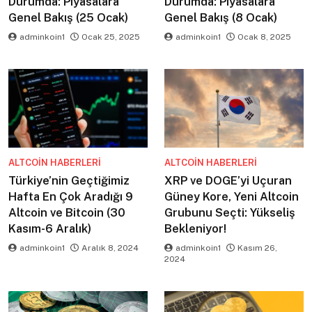
Durumda: Piyasalara
Durumda: Piyasalara
Genel Bakış (25 Ocak)
Genel Bakış (8 Ocak)
adminkoin1
Ocak 25, 2025
adminkoin1
Ocak 8, 2025
ALTCOIN HABERLERI
ALTCOIN HABERLERI
Türkiye’nin Geçtiğimiz
XRP ve DOGE’yi Uçuran
Hafta En Çok Aradığı 9
Güney Kore, Yeni Altcoin
Altcoin ve Bitcoin (30
Grubunu Seçti: Yükseliş
Kasım-6 Aralık)
Bekleniyor!
adminkoin1
Aralık 8, 2024
adminkoin1
Kasım 26,
2024