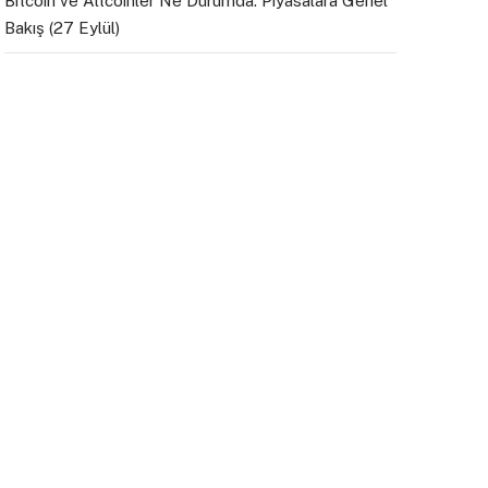
Bitcoin ve Altcoinler Ne Durumda: Piyasalara Genel
Bakış (27 Eylül)