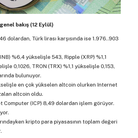
genel bakış (12 Eylül)
6 dolardan, Türk lirası karşısında ise 1.976..903
NB) %6,4 yükselişle 543, Ripple (XRP) %1,1
lişle 0,1026, TRON (TRX) %1,1 yükselişle 0,153,
arında bulunuyor.
ükselişle en çok yükselen altcoin olurken Internet
alan altcoin oldu.
et Computer (ICP) 8,49 dolardan işlem görüyor.
yor.
varındayken kripto para piyasasının toplam değeri
.