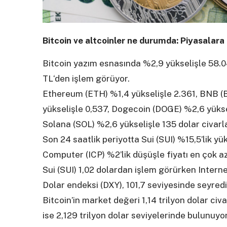
Bitcoin ve altcoinler ne durumda: Piyasalara 
Bitcoin yazım esnasında %2,9 yükselişle 58.04
TL‘den işlem görüyor.
Ethereum (ETH) %1,4 yükselişle 2.361, BNB (B
yükselişle 0,537, Dogecoin (DOGE) %2,6 yükse
Solana (SOL) %2,6 yükselişle 135 dolar civarl
Son 24 saatlik periyotta Sui (SUI) %15,5’lik y
Computer (ICP) %2’lik düşüşle fiyatı en çok az
Sui (SUI) 1,02 dolardan işlem görürken Intern
Dolar endeksi (DXY), 101,7 seviyesinde seyredi
Bitcoin’in market değeri 1,14 trilyon dolar ci
ise 2,129 trilyon dolar seviyelerinde bulunuyor