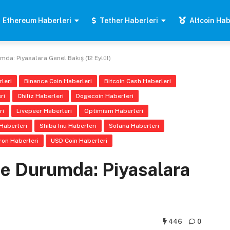
Ethereum Haberleri
Tether Haberleri
Altcoin Hab
mda: Piyasalara Genel Bakış (12 Eylül)
leri
Binance Coin Haberleri
Bitcoin Cash Haberleri
ri
Chiliz Haberleri
Dogecoin Haberleri
ri
Livepeer Haberleri
Optimism Haberleri
Haberleri
Shiba Inu Haberleri
Solana Haberleri
ron Haberleri
USD Coin Haberleri
 Ne Durumda: Piyasalara
446
0