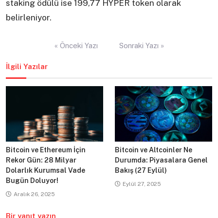
staking ödülü ise 199,77 HYPER token olarak
belirleniyor.
Yazı
« Önceki Yazı
Sonraki Yazı »
gezinmesi
İlgili Yazılar
Bitcoin ve Ethereum İçin
Bitcoin ve Altcoinler Ne
Rekor Gün: 28 Milyar
Durumda: Piyasalara Genel
Dolarlık Kurumsal Vade
Bakış (27 Eylül)
Bugün Doluyor!
Eylül 27, 2025
Aralık 26, 2025
Bir yanıt yazın