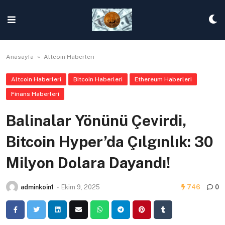
Skip
to
content
Anasayfa
»
Altcoin Haberleri
Altcoin Haberleri
Bitcoin Haberleri
Ethereum Haberleri
Finans Haberleri
Balinalar Yönünü Çevirdi,
Bitcoin Hyper’da Çılgınlık: 30
Milyon Dolara Dayandı!
adminkoin1
-
Ekim 9, 2025
746
0