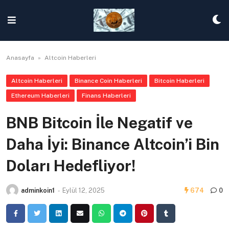
Skip
to
content
Anasayfa
»
Altcoin Haberleri
Altcoin Haberleri
Binance Coin Haberleri
Bitcoin Haberleri
Ethereum Haberleri
Finans Haberleri
BNB Bitcoin İle Negatif ve
Daha İyi: Binance Altcoin’i Bin
Doları Hedefliyor!
adminkoin1
-
Eylül 12, 2025
674
0