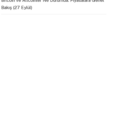
Bitcoin ve Altcoinler Ne Durumda: Piyasalara Genel
Bakış (27 Eylül)