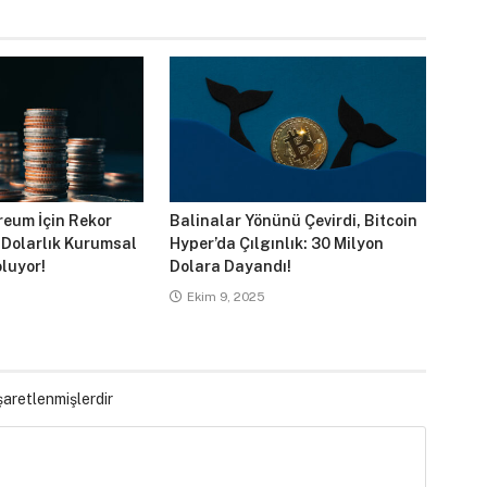
reum İçin Rekor
Balinalar Yönünü Çevirdi, Bitcoin
 Dolarlık Kurumsal
Hyper’da Çılgınlık: 30 Milyon
luyor!
Dolara Dayandı!
Ekim 9, 2025
işaretlenmişlerdir