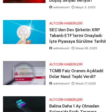
Düşüş Sinyali Veriyor!
adminkoin1
Mayıs 3, 2025
ALTCOIN HABERLERI
SEC’den Dev Şirketin XRP
Tabanlı ETF’lerini Onayladı:
İşte Piyasaya Sürülme Tarihi!
adminkoin1
Nisan 28, 2025
ALTCOIN HABERLERI
TCMB Faiz Oranını Açıkladı!
Dolar Nasıl Tepki Verdi?
adminkoin1
Nisan 17, 2025
ALTCOIN HABERLERI
Balina Daha 1 Ay Olmadan
Solana’da Eridi: Zararına