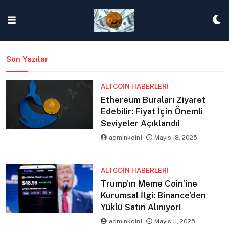
Skip
to
content
Son Yazılar
ALTCOIN HABERLERI
Ethereum Buraları Ziyaret
Edebilir: Fiyat İçin Önemli
Seviyeler Açıklandı!
adminkoin1
Mayıs 18, 2025
ALTCOIN HABERLERI
Trump’ın Meme Coin’ine
Kurumsal İlgi: Binance’den
Yüklü Satın Alınıyor!
adminkoin1
Mayıs 11, 2025