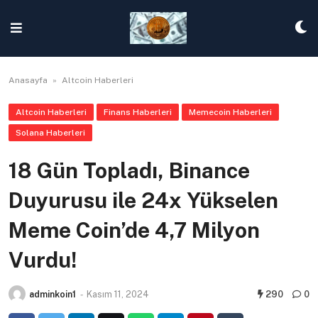
Skip
to
content
Anasayfa
»
Altcoin Haberleri
Altcoin Haberleri
Finans Haberleri
Memecoin Haberleri
Solana Haberleri
18 Gün Topladı, Binance
Duyurusu ile 24x Yükselen
Meme Coin’de 4,7 Milyon
Vurdu!
adminkoin1
-
Kasım 11, 2024
290
0