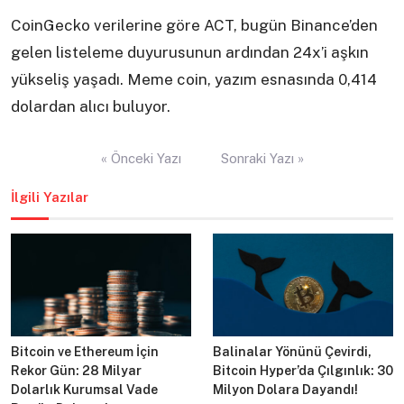
CoinGecko verilerine göre ACT, bugün Binance’den
gelen listeleme duyurusunun ardından 24x’i aşkın
yükseliş yaşadı. Meme coin, yazım esnasında 0,414
dolardan alıcı buluyor.
Yazı
« Önceki Yazı
Sonraki Yazı »
gezinmesi
İlgili Yazılar
Bitcoin ve Ethereum İçin
Balinalar Yönünü Çevirdi,
Rekor Gün: 28 Milyar
Bitcoin Hyper’da Çılgınlık: 30
Dolarlık Kurumsal Vade
Milyon Dolara Dayandı!