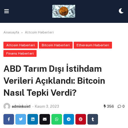
Skip
to
content
Anasayfa
»
Altcoin Haberleri
Altcoin Haberleri
Bitcoin Haberleri
Ethereum Haberleri
Finans Haberleri
ABD Tarım Dışı İstihdam
Verileri Açıklandı: Bitcoin
Nasıl Tepki Verdi?
adminkoin1
-
Kasım 3, 2023
356
0