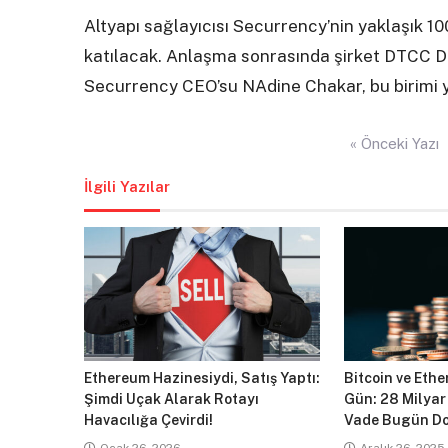
Altyapı sağlayıcısı Securrency’nin yaklaşık 10
katılacak. Anlaşma sonrasında şirket DTCC Di
Securrency CEO’su NAdine Chakar, bu birim
Yazı
« Önceki Yazı
gezinmesi
İlgili Yazılar
Ethereum Hazinesiydi, Satış Yaptı:
Bitcoin ve Ethe
Şimdi Uçak Alarak Rotayı
Gün: 28 Milyar
Havacılığa Çevirdi!
Vade Bugün Do
Ocak 26, 2026
Aralık 26, 2025