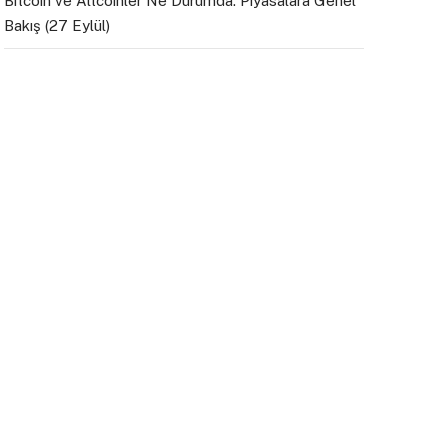
Bitcoin ve Altcoinler Ne Durumda: Piyasalara Genel
Bakış (27 Eylül)