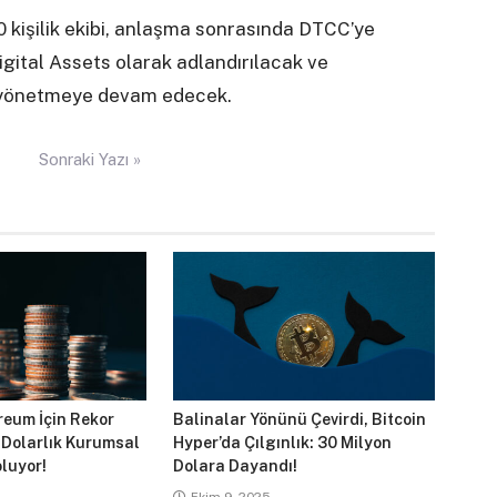
0 kişilik ekibi, anlaşma sonrasında DTCC’ye
gital Assets olarak adlandırılacak ve
i yönetmeye devam edecek.
Sonraki Yazı »
reum İçin Rekor
Balinalar Yönünü Çevirdi, Bitcoin
 Dolarlık Kurumsal
Hyper’da Çılgınlık: 30 Milyon
luyor!
Dolara Dayandı!
Ekim 9, 2025