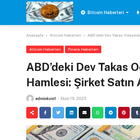
Skip
to
Bitcoin Haberleri
content
Anasayfa
»
Altcoin Haberleri
»
ABD’deki Dev Takas Odasında
Altcoin Haberleri
Finans Haberleri
ABD’deki Dev Takas O
Hamlesi: Şirket Satın 
adminkoin1
-
Ekim 19, 2023