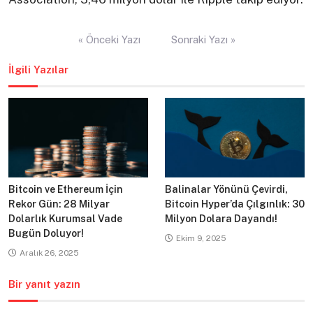
Yazı
« Önceki Yazı
Sonraki Yazı »
gezinmesi
İlgili Yazılar
Bitcoin ve Ethereum İçin
Balinalar Yönünü Çevirdi,
Rekor Gün: 28 Milyar
Bitcoin Hyper’da Çılgınlık: 30
Dolarlık Kurumsal Vade
Milyon Dolara Dayandı!
Bugün Doluyor!
Ekim 9, 2025
Aralık 26, 2025
Bir yanıt yazın