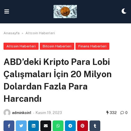
Skip
to
content
Anasayfa
»
Altcoin Haberleri
Altcoin Haberleri
Bitcoin Haberleri
Finans Haberleri
ABD’deki Kripto Para Lobi
Çalışmaları İçin 20 Milyon
Dolardan Fazla Para
Harcandı
adminkoin1
-
Kasım 19, 2023
332
0