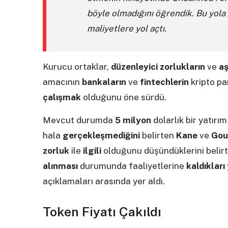
böyle olmadığını öğrendik. Bu yola
maliyetlere yol açtı.
Kurucu ortaklar,
düzenleyici zorlukların
ve
aş
amacının
bankaların
ve
fintechlerin
kripto pa
çalışmak
olduğunu öne sürdü.
Mevcut durumda
5 milyon
dolarlık bir yatırı
hala
gerçekleşmediğini
belirten
Kane
ve
Gou
zorluk
ile
ilgili
olduğunu düşündüklerini belirt
alınması
durumunda faaliyetlerine
kaldıkları
açıklamaları arasında yer aldı.
Token Fiyatı Çakıldı