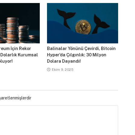
reum İçin Rekor
Balinalar Yönünü Çevirdi, Bitcoin
 Dolarlık Kurumsal
Hyper’da Çılgınlık: 30 Milyon
luyor!
Dolara Dayandı!
Ekim 9, 2025
işaretlenmişlerdir