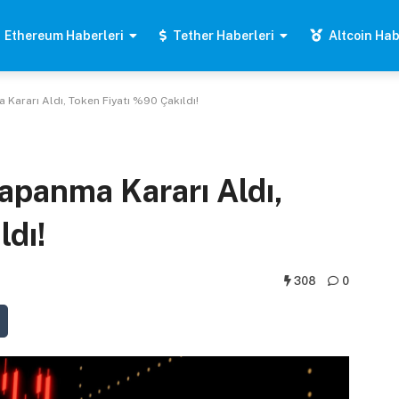
Ethereum Haberleri
Tether Haberleri
Altcoin Hab
 Kararı Aldı, Token Fiyatı %90 Çakıldı!
Kapanma Kararı Aldı,
ldı!
308
0