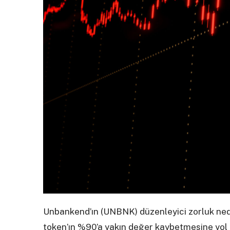
Unbankend’ın (UNBNK) düzenleyici zorluk nede
token’ın %90’a yakın değer kaybetmesine yol 