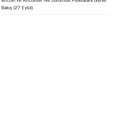
Bitcoin ve Altcoinler Ne Durumda: Piyasalara Genel
Bakış (27 Eylül)