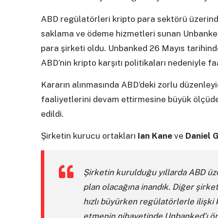
ABD regülatörleri kripto para sektörü üzeri
saklama ve ödeme hizmetleri sunan Unbankend
para şirketi oldu. Unbanked 26 Mayıs tarihind
ABD’nin kripto karşıtı politikaları nedeniyle fa
Kararın alınmasında ABD’deki zorlu düzenleyic
faaliyetlerini devam ettirmesine büyük ölçüd
edildi.
Şirketin kurucu ortakları
Ian Kane
ve
Daniel 
Şirketin kurulduğu yıllarda ABD üze
plan olacağına inandık. Diğer şirket
hızlı büyürken regülatörlerle ilişki
etmenin nihayetinde Unbanked’ı öne