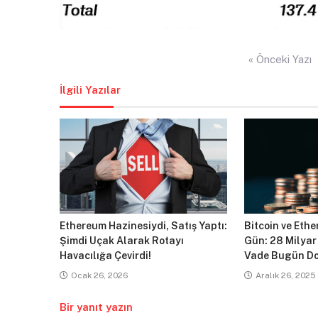
Yazı
« Önceki Yazı
gezinmesi
İlgili Yazılar
Ethereum Hazinesiydi, Satış Yaptı:
Bitcoin ve Ethe
Şimdi Uçak Alarak Rotayı
Gün: 28 Milyar
Havacılığa Çevirdi!
Vade Bugün Do
Ocak 26, 2026
Aralık 26, 2025
Bir yanıt yazın