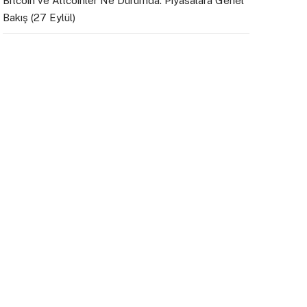
Bitcoin ve Altcoinler Ne Durumda: Piyasalara Genel
Bakış (27 Eylül)