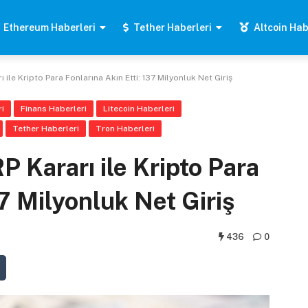
Ethereum Haberleri
Tether Haberleri
Altcoin Hab
 ile Kripto Para Fonlarına Akın Etti: 137 Milyonluk Net Giriş
i
Finans Haberleri
Litecoin Haberleri
Tether Haberleri
Tron Haberleri
 Kararı ile Kripto Para
37 Milyonluk Net Giriş
436
0