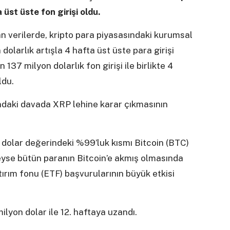
üst üste fon girişi oldu.
n verilerde, kripto para piyasasındaki kurumsal
larlık artışla 4 hafta üst üste para girişi
137 milyon dolarlık fon girişi ile birlikte 4
ldu.
ndaki davada XRP lehine karar çıkmasının
n dolar değerindeki %99’luk kısmı Bitcoin (BTC)
rdeyse bütün paranın Bitcoin’e akmış olmasında
ırım fonu (ETF) başvurularının büyük etkisi
milyon dolar ile 12. haftaya uzandı.