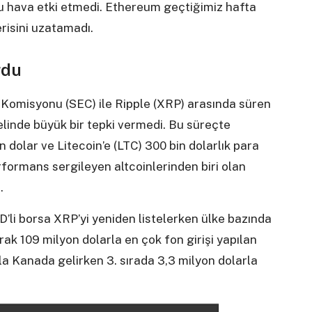
u hava etki etmedi. Ethereum geçtiğimiz hafta
serisini uzatamadı.
rdu
omisyonu (SEC) ile Ripple (XRP) arasında süren
linde büyük bir tepki vermedi. Bu süreçte
n dolar ve Litecoin’e (LTC) 300 bin dolarlık para
erformans sergileyen altcoinlerinden biri olan
.
BD’li borsa XRP’yi yeniden listelerken ülke bazında
rak 109 milyon dolarla en çok fon girişi yapılan
la Kanada gelirken 3. sırada 3,3 milyon dolarla