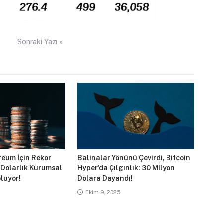
Sonraki Yazı »
reum İçin Rekor
Balinalar Yönünü Çevirdi, Bitcoin
 Dolarlık Kurumsal
Hyper’da Çılgınlık: 30 Milyon
luyor!
Dolara Dayandı!
Ekim 9, 2025