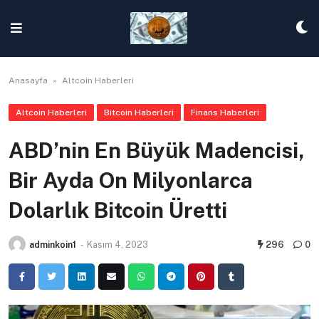
Skip
to
content
Anasayfa
»
Altcoin Haberleri
Altcoin Haberleri
Bitcoin Haberleri
Finans Haberleri
ABD’nin En Büyük Madencisi,
Bir Ayda On Milyonlarca
Dolarlık Bitcoin Üretti
adminkoin1
-
Kasım 4, 2023
296
0