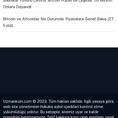
Balinalar Yönünü Çevirdi, Bitcoin Hyper’da Çılgınlık: 30 Milyon
Dolara Dayandı!
Bitcoin ve Altcoinler Ne Durumda: Piyasalara Genel Bakış (27
Eylül)
Uzmankoin.com © 2023. Tüm hakları saklıdır. İlgili yasaya göre,
web site yönetiminin hukuka aykırı içerikleri kontrol etme
yükümlülüğü yoktur. Bu sebeple, sitemiz uyar ve kaldır
prensibini benimsemiştir. Telif hakkına konu olan eserlerin yasal