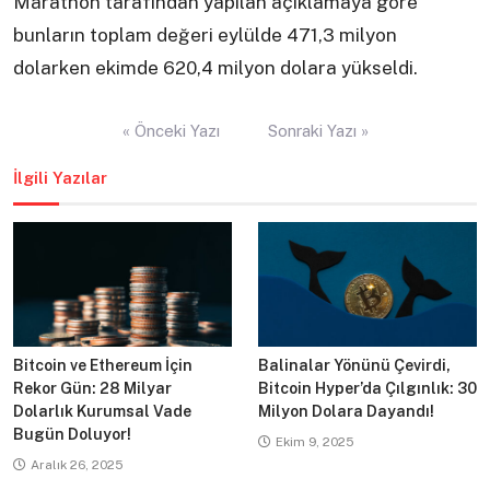
Marathon tarafından yapılan açıklamaya göre
bunların toplam değeri eylülde 471,3 milyon
dolarken ekimde 620,4 milyon dolara yükseldi.
Yazı
« Önceki Yazı
Sonraki Yazı »
gezinmesi
İlgili Yazılar
Bitcoin ve Ethereum İçin
Balinalar Yönünü Çevirdi,
Rekor Gün: 28 Milyar
Bitcoin Hyper’da Çılgınlık: 30
Dolarlık Kurumsal Vade
Milyon Dolara Dayandı!
Bugün Doluyor!
Ekim 9, 2025
Aralık 26, 2025