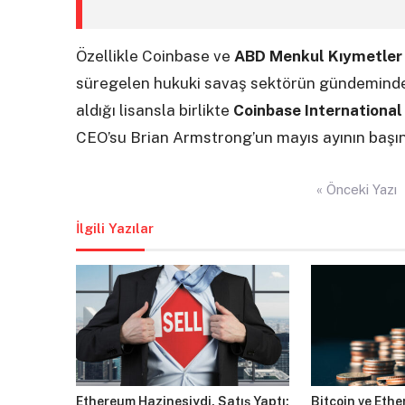
Özellikle Coinbase ve
ABD Menkul Kıymetler 
süregelen hukuki savaş sektörün gündeminde y
aldığı lisansla birlikte
Coinbase Internationa
CEO’su Brian Armstrong’un mayıs ayının başı
Yazı
« Önceki Yazı
gezinmesi
İlgili Yazılar
Ethereum Hazinesiydi, Satış Yaptı:
Bitcoin ve Ethe