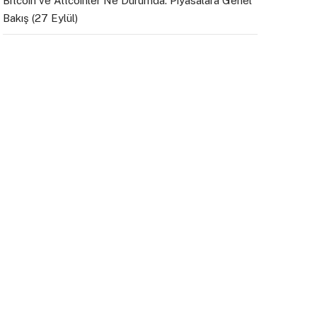
Bitcoin ve Altcoinler Ne Durumda: Piyasalara Genel
Bakış (27 Eylül)