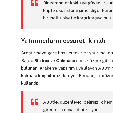
Bir zamanlar köklü ve güvenilir ku
kripto ekosistemi şimdi diğer kur
bir mağlubiyetle karşı karşıya bulu
Yatırımcıların cesareti kırıldı
Araştırmaya göre baskıcı tavırlar yatırımcılar
Başta
Bittirex
ve
Coinbase
olmak üzere gibi b
bulunan, Kraken’e yaptırım uygulayan ABD’nin
kalması
kaçınılmaz
duruyor. Elmandjra,
düzen
kullandı:
ABD’de, düzenleyici belirsizlik he
girenlerin cesaretini kırıyor.