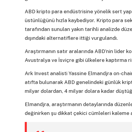
ABD kripto para endüstrisine yönelik sert ya
üstünlüğünü hızla kaybediyor. Kripto para sek
tarafından sunulan yakın tarihli analizde düze
dışındaki alternatiflere ittiği vurgulandı.
Araştırmanın satır aralarında ABD’nin lider k
Avustralya ve İsviçre gibi ülkelere kaptırma ris
Ark Invest analisti Yassine Elmandjra on-chai
atıfta bulunarak ABD genelindeki günlük krip
milyar dolardan, 4 milyar dolara kadar düştüğü
Elmandjra, araştırmanın detaylarında düzenley
değinirken şu dikkat çekici cümleleri kaleme a