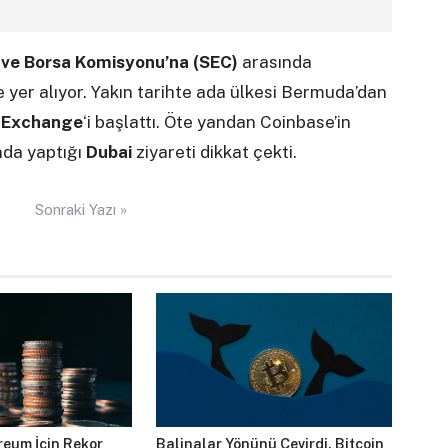
ve Borsa Komisyonu’na (SEC)
arasında
er alıyor. Yakın tarihte ada ülkesi Bermuda’dan
l Exchange
‘i başlattı. Öte yandan Coinbase’in
nda yaptığı
Dubai
ziyareti dikkat çekti.
Sonraki Yazı »
reum İçin Rekor
Balinalar Yönünü Çevirdi, Bitcoin