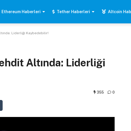
Ethereum Haberleri
Tether Haberleri
Altcoin Hab
tında: Liderliği Kaybedebilir!
hdit Altında: Liderliği
355
0