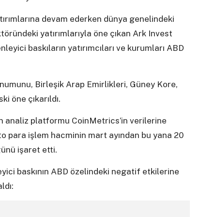
ptırımlarına devam ederken dünya genelindeki
töründeki yatırımlarıyla öne çıkan Ark Invest
nleyici baskıların yatırımcıları ve kurumları ABD
onumunu, Birleşik Arap Emirlikleri, Güney Kore,
ki öne çıkarıldı.
n analiz platformu CoinMetrics’in verilerine
to para işlem hacminin mart ayından bu yana 20
nü işaret etti.
ici baskının ABD özelindeki negatif etkilerine
ldı: