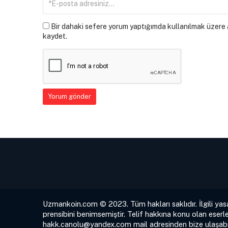
Bir dahaki sefere yorum yaptığımda kullanılmak üzere a
kaydet.
Uzmankoin.com © 2023. Tüm hakları saklıdır. İlgili yas
prensibini benimsemiştir. Telif hakkına konu olan eserle
hakk.canolu@yandex.com
mail adresinden bize ulaşabil