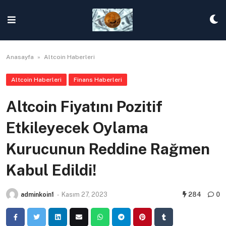
Skip
to
content
Anasayfa
»
Altcoin Haberleri
Altcoin Haberleri
Finans Haberleri
Altcoin Fiyatını Pozitif
Etkileyecek Oylama
Kurucunun Reddine Rağmen
Kabul Edildi!
adminkoin1
-
Kasım 27, 2023
284
0