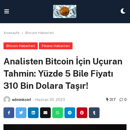
Skip
to
content
Anasayfa
»
Bitcoin Haberleri
Bitcoin Haberleri
Finans Haberleri
Analisten Bitcoin İçin Uçuran
Tahmin: Yüzde 5 Bile Fiyatı
310 Bin Dolara Taşır!
adminkoin1
-
Haziran 30, 2023
317
0