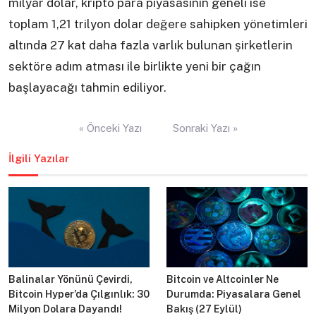
milyar dolar, kripto para piyasasının geneli ise
toplam 1,21 trilyon dolar değere sahipken yönetimleri
altında 27 kat daha fazla varlık bulunan şirketlerin
sektöre adım atması ile birlikte yeni bir çağın
başlayacağı tahmin ediliyor.
Yazı
« Önceki Yazı
Sonraki Yazı »
gezinmesi
İlgili Yazılar
Balinalar Yönünü Çevirdi,
Bitcoin ve Altcoinler Ne
Bitcoin Hyper’da Çılgınlık: 30
Durumda: Piyasalara Genel
Milyon Dolara Dayandı!
Bakış (27 Eylül)