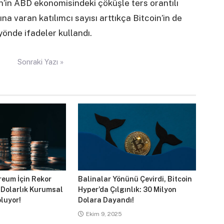
’in ABD ekonomisindeki çöküşle ters orantılı
 varan katılımcı sayısı arttıkça Bitcoin’in de
yönde ifadeler kullandı.
Sonraki Yazı »
reum İçin Rekor
Balinalar Yönünü Çevirdi, Bitcoin
 Dolarlık Kurumsal
Hyper’da Çılgınlık: 30 Milyon
luyor!
Dolara Dayandı!
Ekim 9, 2025