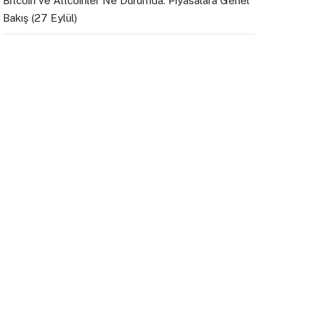
Bitcoin ve Altcoinler Ne Durumda: Piyasalara Genel
Bakış (27 Eylül)