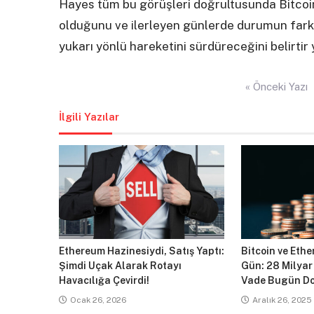
Hayes tüm bu görüşleri doğrultusunda Bitcoin
olduğunu ve ilerleyen günlerde durumun farkına
yukarı yönlü hareketini sürdüreceğini belirtir 
Yazı
« Önceki Yazı
gezinmesi
İlgili Yazılar
Ethereum Hazinesiydi, Satış Yaptı:
Bitcoin ve Ethe
Şimdi Uçak Alarak Rotayı
Gün: 28 Milyar
Havacılığa Çevirdi!
Vade Bugün Do
Ocak 26, 2026
Aralık 26, 2025