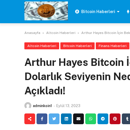
Skip
to
Bitcoin Haberleri
content
Anasayfa
»
Altcoin Haberleri
»
Arthur Hayes Bitcoin İçin Bek
Altcoin Haberleri
Bitcoin Haberleri
Finans Haberleri
Arthur Hayes Bitcoin İ
Dolarlık Seviyenin Ne
Açıkladı!
adminkoin1
-
Eylül 13, 2023