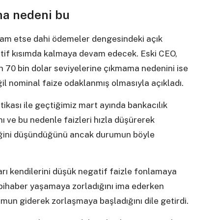
ma nedeni bu
vam etse dahi ödemeler dengesindeki açık
tif kısımda kalmaya devam edecek. Eski CEO,
n 70 bin dolar seviyelerine çıkmama nedenini ise
eğil nominal faize odaklanmış olmasıyla açıkladı.
itikası ile geçtiğimiz mart ayında bankacılık
ı ve bu nedenle faizleri hızla düşürerek
eceğini düşündüğünü ancak durumun böyle
ı kendilerini düşük negatif faizle fonlamaya
 bihaber yaşamaya zorladığını ima ederken
rumun giderek zorlaşmaya başladığını dile getirdi.