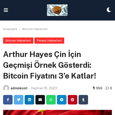
Skip
to
content
Anasayfa
»
Bitcoin Haberleri
Bitcoin Haberleri
Finans Haberleri
Arthur Hayes Çin İçin
Geçmişi Örnek Gösterdi:
Bitcoin Fiyatını 3’e Katlar!
adminkoin1
-
Haziran 18, 2023
366
0