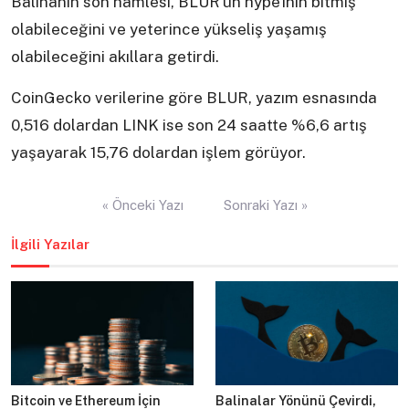
Balinanın son hamlesi, BLUR’un hype’ının bitmiş
olabileceğini ve yeterince yükseliş yaşamış
olabileceğini akıllara getirdi.
CoinGecko verilerine göre BLUR, yazım esnasında
0,516 dolardan LINK ise son 24 saatte %6,6 artış
yaşayarak 15,76 dolardan işlem görüyor.
Yazı
« Önceki Yazı
Sonraki Yazı »
gezinmesi
İlgili Yazılar
Bitcoin ve Ethereum İçin
Balinalar Yönünü Çevirdi,