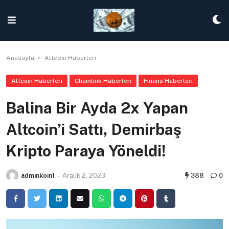
Skip
to
content
Anasayfa
»
Altcoin Haberleri
Altcoin Haberleri
Chainlink Haberleri
Finans Haberleri
Balina Bir Ayda 2x Yapan
Altcoin’i Sattı, Demirbaş
Kripto Paraya Yöneldi!
adminkoin1
-
Aralık 2, 2023
388
0