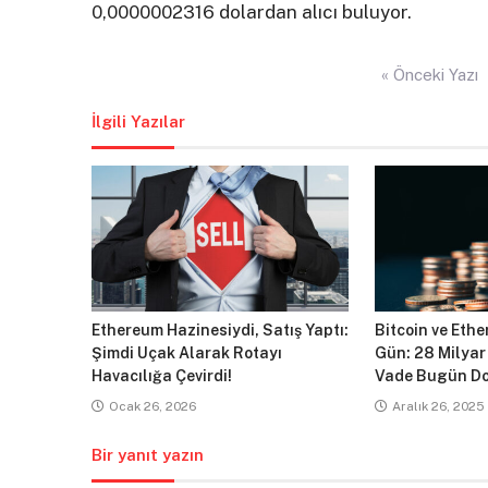
0,0000002316 dolardan alıcı buluyor.
Yazı
« Önceki Yazı
gezinmesi
İlgili Yazılar
Ethereum Hazinesiydi, Satış Yaptı:
Bitcoin ve Ethe
Şimdi Uçak Alarak Rotayı
Gün: 28 Milyar
Havacılığa Çevirdi!
Vade Bugün Do
Ocak 26, 2026
Aralık 26, 2025
Bir yanıt yazın