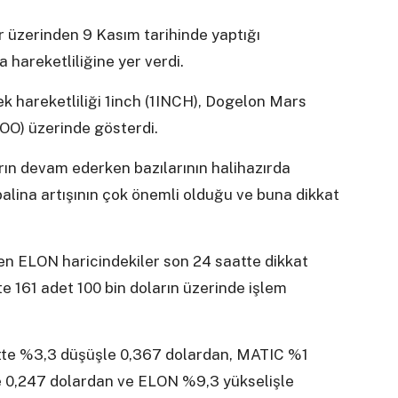
r üzerinden 9 Kasım tarihinde yaptığı
 hareketliliğine yer verdi.
k hareketliliği 1inch (1INCH), Dogelon Mars
O) üzerinde gösterdi.
ın devam ederken bazılarının halihazırda
balina artışının çok önemli olduğu ve buna dikkat
en ELON haricindekiler son 24 saatte dikkat
 161 adet 100 bin doların üzerinde işlem
tte %3,3 düşüşle 0,367 dolardan, MATIC %1
e 0,247 dolardan ve ELON %9,3 yükselişle