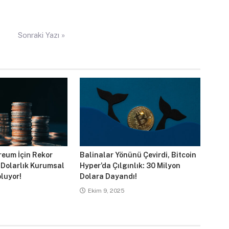
Sonraki Yazı »
reum İçin Rekor
Balinalar Yönünü Çevirdi, Bitcoin
 Dolarlık Kurumsal
Hyper’da Çılgınlık: 30 Milyon
luyor!
Dolara Dayandı!
Ekim 9, 2025