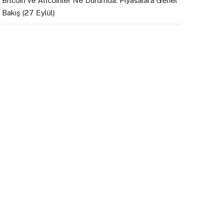
Bitcoin ve Altcoinler Ne Durumda: Piyasalara Genel
Bakış (27 Eylül)