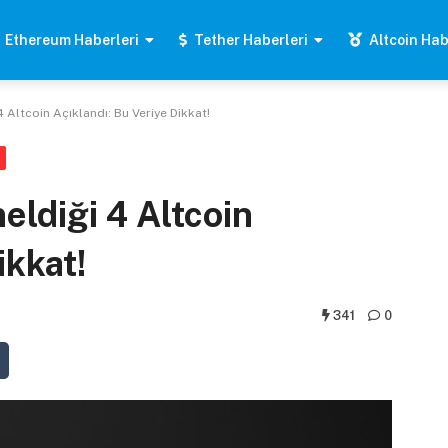
Ethereum Haberleri
Tether Haberleri
Altcoin Hab
4 Altcoin Açıklandı: Bu Veriye Dikkat!
eldiği 4 Altcoin
ikkat!
341
0