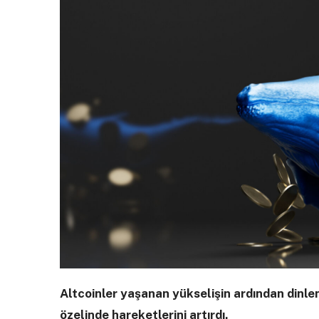
Altcoinler yaşanan yükselişin ardından dinl
özelinde hareketlerini artırdı.