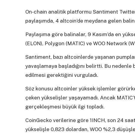
On-chain analitik platformu Santiment Twitte
paylaşımda, 4 altcoin’de meydana gelen balina
Paylaşıma göre balinalar, 9 Kasım’da en yükse
(ELON), Polygon (MATIC) ve WOO Network (WO
Santiment, bazı altcoinlerde yaşanan pumplar
yavaşlamaya başladığını belirtti. Bu nedenle 
edilmesi gerektiğini vurguladı.
Söz konusu altcoinler yüksek işlemler görürk
çeken yükselişler yaşayamadı. Ancak MATIC’te
gerçekleşmesi büyük ilgi topladı.
CoinGecko verilerine göre 1INCH, son 24 saa
yükselişle 0,823 dolardan, WOO %2,3 düşüşl