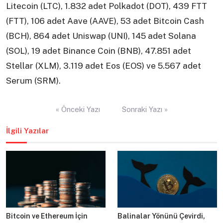
Litecoin (LTC), 1.832 adet Polkadot (DOT), 439 FTT
(FTT), 106 adet Aave (AAVE), 53 adet Bitcoin Cash
(BCH), 864 adet Uniswap (UNI), 145 adet Solana
(SOL), 19 adet Binance Coin (BNB), 47.851 adet
Stellar (XLM), 3.119 adet Eos (EOS) ve 5.567 adet
Serum (SRM).
Yazı
« Önceki Yazı
Sonraki Yazı »
gezinmesi
İlgili Yazılar
Bitcoin ve Ethereum İçin
Balinalar Yönünü Çevirdi,