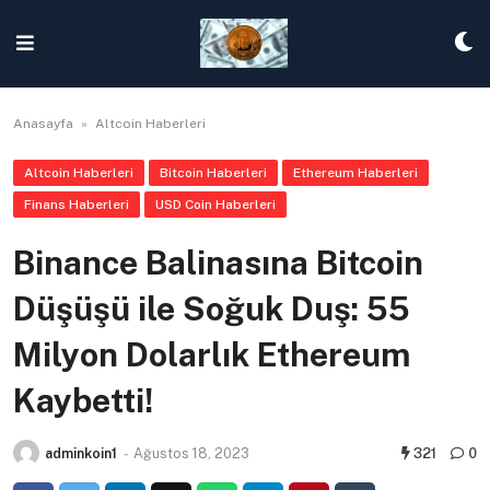
Skip
to
content
Anasayfa
»
Altcoin Haberleri
Altcoin Haberleri
Bitcoin Haberleri
Ethereum Haberleri
Finans Haberleri
USD Coin Haberleri
Binance Balinasına Bitcoin
Düşüşü ile Soğuk Duş: 55
Milyon Dolarlık Ethereum
Kaybetti!
adminkoin1
-
Ağustos 18, 2023
321
0