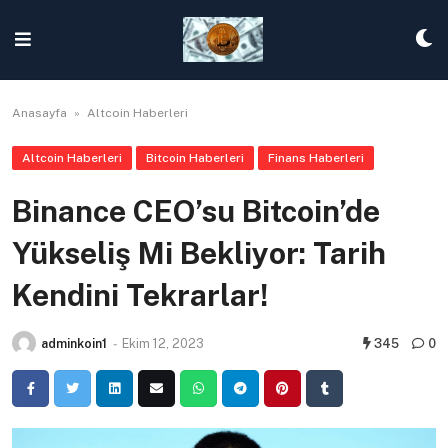
Skip
to
content
Anasayfa
»
Altcoin Haberleri
Altcoin Haberleri
Bitcoin Haberleri
Finans Haberleri
Binance CEO’su Bitcoin’de
Yükseliş Mi Bekliyor: Tarih
Kendini Tekrarlar!
adminkoin1
-
Ekim 12, 2023
345
0