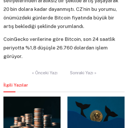
seviyelerinden aralıksız bir şekilde artış yaşayarak
20 bin dolara kadar dayanmıştı. CZ’nin bu yorumu,
önümüzdeki günlerde Bitcoin fiyatında büyük bir
artış beklediği şeklinde yorumlandı.
CoinGecko verilerine göre Bitcoin, son 24 saatlik
periyotta %1,8 düşüşle 26.760 dolardan işlem
görüyor.
Yazı
« Önceki Yazı
Sonraki Yazı »
gezinmesi
İlgili Yazılar