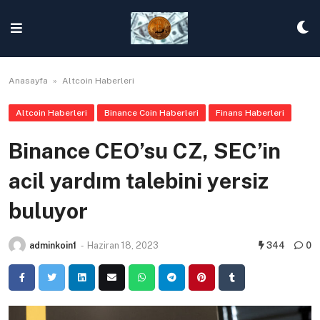
Skip
to
content
Anasayfa
»
Altcoin Haberleri
Altcoin Haberleri
Binance Coin Haberleri
Finans Haberleri
Binance CEO’su CZ, SEC’in
acil yardım talebini yersiz
buluyor
adminkoin1
-
Haziran 18, 2023
344
0