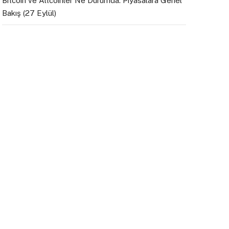
Bitcoin ve Altcoinler Ne Durumda: Piyasalara Genel
Bakış (27 Eylül)