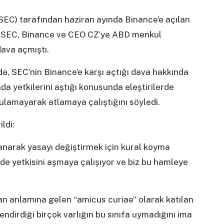
C) tarafından haziran ayında Binance’e açılan
i. SEC, Binance ve CEO CZ’ye ABD menkul
 dava açmıştı.
a, SEC’nin Binance’e karşı açtığı dava hakkında
da yetkilerini aştığı konusunda eleştirilerde
ulamayarak atlamaya çalıştığını söyledi.
ldi:
llanarak yasayı değiştirmek için kural koyma
ilde yetkisini aşmaya çalışıyor ve biz bu hamleye
an anlamına gelen “amicus curiae” olarak katılan
ndirdiği birçok varlığın bu sınıfa uymadığını ima