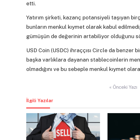
etti.
Yatırım şirketi, kazanç potansiyeli taşıyan b
bunların menkul kıymet olarak kabul edilmediğin
gümüşün de değerinin artabiliyor olduğunu sö
USD Coin (USDC) ihraççısı Circle da benzer bi
başka varlıklara dayanan stablecoinlerin menk
olmadığını ve bu sebeple menkul kıymet olar
Yazı
« Önceki Yazı
gezinmesi
İlgili Yazılar