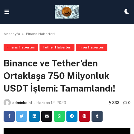
Skip
to
content
Anasayfa
»
Finans Haberleri
Finans Haberleri
Tether Haberleri
Tron Haberleri
Binance ve Tether’den
Ortaklaşa 750 Milyonluk
USDT İşlemi: Tamamlandı!
adminkoin1
-
Haziran 12, 2023
333
0