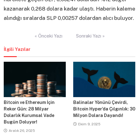
kazanarak 0,268 dolara kadar ulaştı. Haberin kaleme
alındığı sıralarda SLP 0,00257 dolardan alıcı buluyor.
Yazı
« Önceki Yazı
Sonraki Yazı »
gezinmesi
İlgili Yazılar
Bitcoin ve Ethereum İçin
Balinalar Yönünü Çevirdi,
Rekor Gün: 28 Milyar
Bitcoin Hyper’da Çılgınlık: 30
Dolarlık Kurumsal Vade
Milyon Dolara Dayandı!
Bugün Doluyor!
Ekim 9, 2025
Aralık 26, 2025