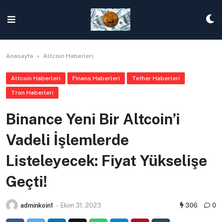
Skip
to
content
Anasayfa
»
Altcoin Haberleri
Altcoin Haberleri
Finans Haberleri
Tether Haberleri
Tron Haberleri
Binance Yeni Bir Altcoin’i
Vadeli İşlemlerde
Listeleyecek: Fiyat Yükselişe
Geçti!
adminkoin1
-
Ekim 31, 2023
306
0