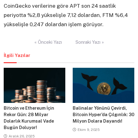
CoinGecko verilerine göre APT son 24 saatlik
periyotta %2,8 yükselişle 7,12 dolardan, FTM %6,4
yükselişle 0,247 dolardan işlem görüyor.
Yazı
« Önceki Yazı
Sonraki Yazı »
gezinmesi
İlgili Yazılar
Bitcoin ve Ethereum İçin
Balinalar Yönünü Çevirdi,
Rekor Gün: 28 Milyar
Bitcoin Hyper’da Çılgınlık: 30
Dolarlık Kurumsal Vade
Milyon Dolara Dayandı!
Bugün Doluyor!
Ekim 9, 2025
Aralık 26, 2025