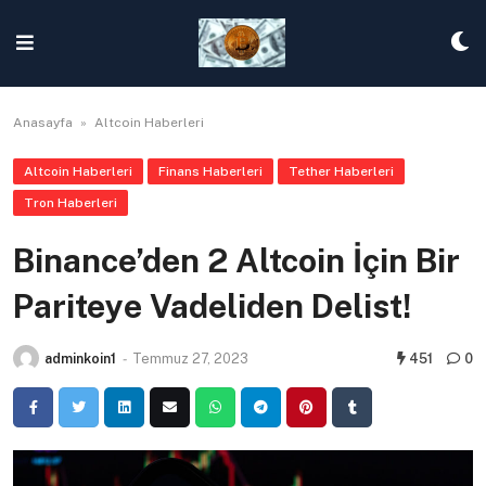
Skip
to
content
Anasayfa
»
Altcoin Haberleri
Altcoin Haberleri
Finans Haberleri
Tether Haberleri
Tron Haberleri
Binance’den 2 Altcoin İçin Bir
Pariteye Vadeliden Delist!
adminkoin1
-
Temmuz 27, 2023
451
0