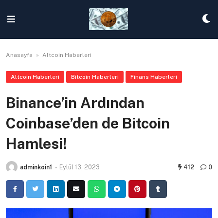
Skip
to
content
Anasayfa
»
Altcoin Haberleri
Altcoin Haberleri
Bitcoin Haberleri
Finans Haberleri
Binance’in Ardından
Coinbase’den de Bitcoin
Hamlesi!
adminkoin1
-
Eylül 13, 2023
412
0