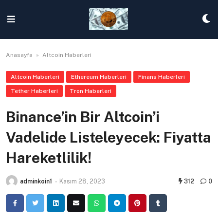
Skip
to
content
Anasayfa
»
Altcoin Haberleri
Altcoin Haberleri
Ethereum Haberleri
Finans Haberleri
Tether Haberleri
Tron Haberleri
Binance’in Bir Altcoin’i
Vadelide Listeleyecek: Fiyatta
Hareketlilik!
adminkoin1
-
Kasım 28, 2023
312
0