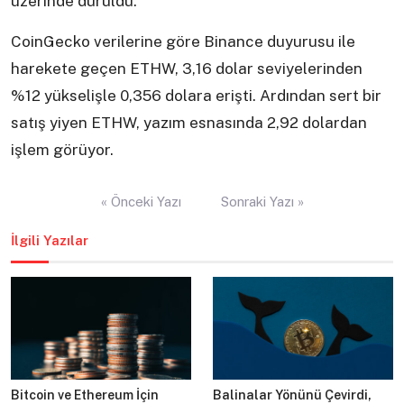
üzerinde duruldu.
CoinGecko verilerine göre Binance duyurusu ile
harekete geçen ETHW, 3,16 dolar seviyelerinden
%12 yükselişle 0,356 dolara erişti. Ardından sert bir
satış yiyen ETHW, yazım esnasında 2,92 dolardan
işlem görüyor.
Yazı
« Önceki Yazı
Sonraki Yazı »
gezinmesi
İlgili Yazılar
Bitcoin ve Ethereum İçin
Balinalar Yönünü Çevirdi,