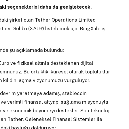
aki seçeneklerini daha da genişletecek.
daki şirket olan Tether Operations Limited
ther Gold’u (XAU₮) listelemek için BingX ile iş
sunda şu açıklamada bulundu:
uro ve fiziksel altınla desteklenen dijital
mnunuz. Bu ortaklık, küresel olarak topluluklar
n kilidini açma vizyonumuzu vurguluyor.
a devrim yaratmaya adamış, stablecoin
li ve verimli finansal altyapı sağlama misyonuyla
ar ve ekonomik büyümeyi destekler. Son teknoloji
nan Tether, Geleneksel Finansal Sistemler ile
ndaki boşluğu dolduruyor.