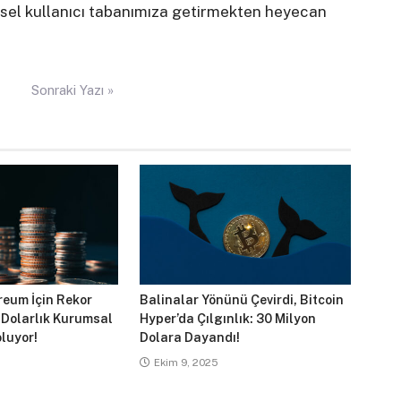
esel kullanıcı tabanımıza getirmekten heyecan
Sonraki Yazı »
reum İçin Rekor
Balinalar Yönünü Çevirdi, Bitcoin
 Dolarlık Kurumsal
Hyper’da Çılgınlık: 30 Milyon
luyor!
Dolara Dayandı!
Ekim 9, 2025