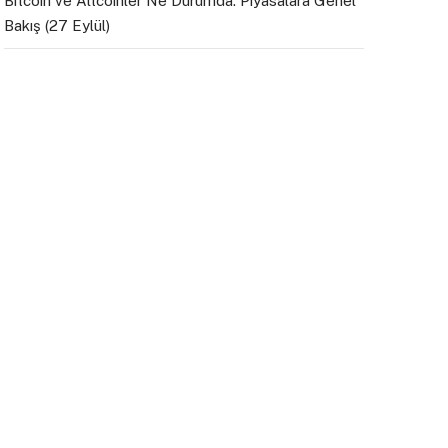
Bitcoin ve Altcoinler Ne Durumda: Piyasalara Genel
Bakış (27 Eylül)