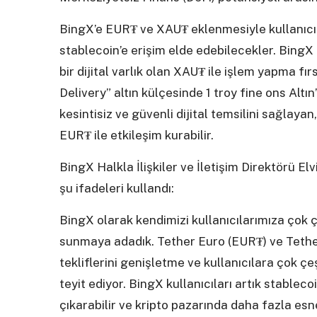
BingX’e EUR₮ ve XAU₮ eklenmesiyle kullanıcılar
stablecoin’e erişim elde edebilecekler. BingX m
bir dijital varlık olan XAU₮ ile işlem yapma f
Delivery” altın külçesinde 1 troy fine ons Altın
kesintisiz ve güvenli dijital temsilini sağlayan
EUR₮ ile etkileşim kurabilir.
BingX Halkla İlişkiler ve İletişim Direktörü Elv
şu ifadeleri kullandı:
BingX olarak kendimizi kullanıcılarımıza çok çeşi
sunmaya adadık. Tether Euro (EUR₮) ve Tether
tekliflerini genişletme ve kullanıcılara çok ç
teyit ediyor. BingX kullanıcıları artık stablec
çıkarabilir ve kripto pazarında daha fazla esnek