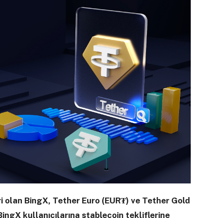
ri olan BingX, Tether Euro (EUR₮) ve Tether Gold
ingX kullanıcılarına stablecoin tekliflerine