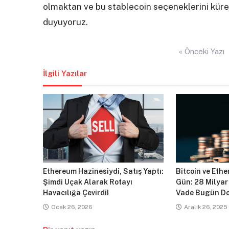
olmaktan ve bu stablecoin seçeneklerini kür
duyuyoruz.
Yazı
« Önceki Yazı
gezinmesi
İlgili Yazılar
Ethereum Hazinesiydi, Satış Yaptı:
Bitcoin ve Ethe
Şimdi Uçak Alarak Rotayı
Gün: 28 Milyar
Havacılığa Çevirdi!
Vade Bugün Do
Ocak 26, 2026
Aralık 26, 2025