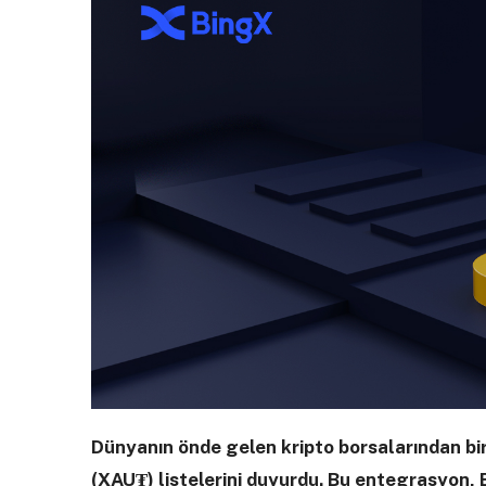
Dünyanın önde gelen kripto borsalarından bi
(XAU₮) listelerini duyurdu. Bu entegrasyon, B