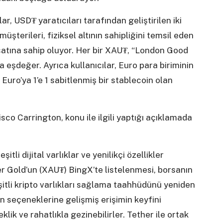
, USD₮ yaratıcıları tarafından geliştirilen iki
üşterileri, fiziksel altının sahipliğini temsil eden
ırsatına sahip oluyor. Her bir XAU₮, “London Good
’a eşdeğer. Ayrıca kullanıcılar, Euro para biriminin
, Euro’ya 1’e 1 sabitlenmiş bir stablecoin olan
isco Carrington, konu ile ilgili yaptığı açıklamada
tli dijital varlıklar ve yenilikçi özellikler
 Gold’un (XAU₮) BingX’te listelenmesi, borsanın
eşitli kripto varlıkları sağlama taahhüdünü yeniden
oin seçeneklerine gelişmiş erişimin keyfini
lik ve rahatlıkla gezinebilirler. Tether ile ortak