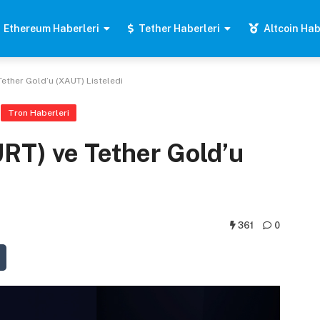
Ethereum Haberleri
Tether Haberleri
Altcoin Hab
Tether Gold’u (XAUT) Listeledi
Tron Haberleri
RT) ve Tether Gold’u
361
0