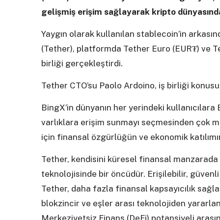
gelişmiş erişim sağlayarak kripto dünyasınd
Yaygın olarak kullanılan stablecoin’in arkasın
(Tether), platformda Tether Euro (EUR₮) ve Te
birliği gerçekleştirdi.
Tether CTO’su Paolo Ardoino, iş birliği konu
BingX’in dünyanın her yerindeki kullanıcılara E
varlıklara erişim sunmayı seçmesinden çok me
için finansal özgürlüğün ve ekonomik katılımı
Tether, kendisini küresel finansal manzarad
teknolojisinde bir öncüdür. Erişilebilir, güven
Tether, daha fazla finansal kapsayıcılık sağl
blokzincir ve eşler arası teknolojiden yararla
Merkeziyetsiz Finans (DeFi) potansiyeli arası