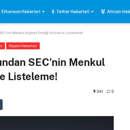
Ethereum Haberleri
Tether Haberleri
Altcoin Hab
SEC’nin Menkul Kıymet Dediği Altcoin’e Listeleme!
ri
Ripple Haberleri
sından SEC’nin Menkul
e Listeleme!
341
0