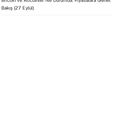
Bitcoin ve Altcoinler Ne Durumda: Piyasalara Genel
Bakış (27 Eylül)