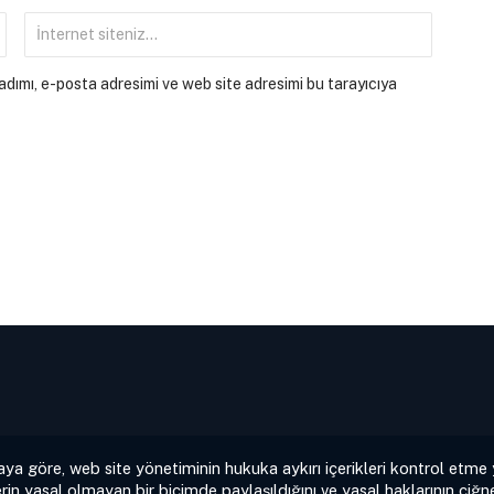
dımı, e-posta adresimi ve web site adresimi bu tarayıcıya
aya göre, web site yönetiminin hukuka aykırı içerikleri kontrol etme
rin yasal olmayan bir biçimde paylaşıldığını ve yasal haklarının çiğne