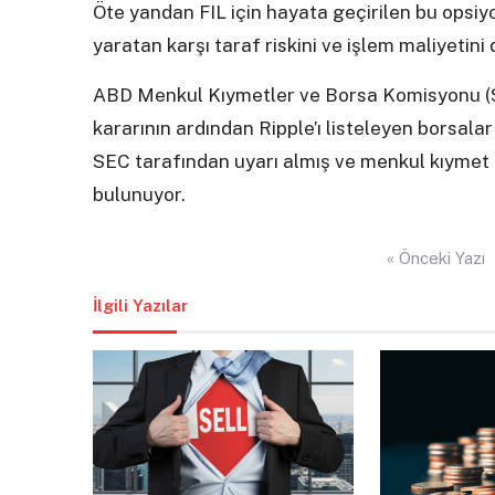
Öte yandan FIL için hayata geçirilen bu opsiy
yaratan karşı taraf riskini ve işlem maliyetini
ABD Menkul Kıymetler ve Borsa Komisyonu (
kararının ardından Ripple’ı listeleyen borsalar
SEC tarafından uyarı almış ve menkul kıymet n
bulunuyor.
Yazı
« Önceki Yazı
gezinmesi
İlgili Yazılar