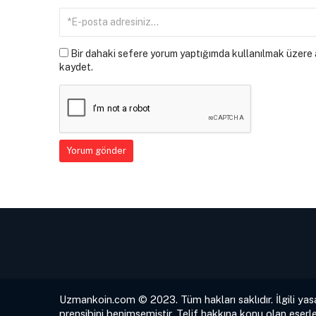
Bir dahaki sefere yorum yaptığımda kullanılmak üzere a
kaydet.
Uzmankoin.com © 2023. Tüm hakları saklıdır. İlgili yas
prensibini benimsemiştir. Telif hakkına konu olan eserle