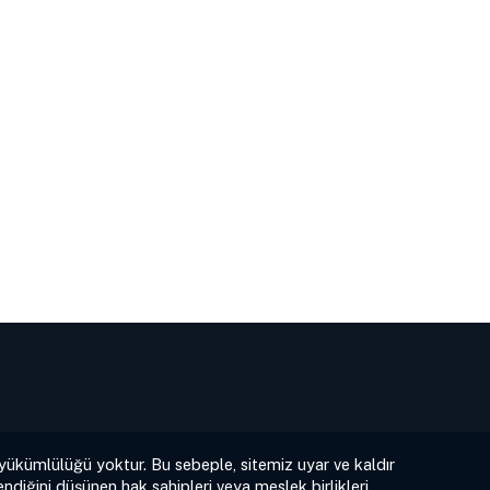
 yükümlülüğü yoktur. Bu sebeple, sitemiz uyar ve kaldır
ndiğini düşünen hak sahipleri veya meslek birlikleri,