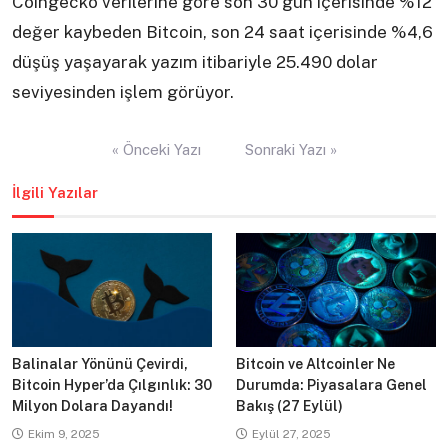
Coingecko verilerine göre son 30 gün içerisinde %12
değer kaybeden Bitcoin, son 24 saat içerisinde %4,6
düşüş yaşayarak yazım itibariyle 25.490 dolar
seviyesinden işlem görüyor.
Yazı
« Önceki Yazı
Sonraki Yazı »
gezinmesi
İlgili Yazılar
Balinalar Yönünü Çevirdi,
Bitcoin ve Altcoinler Ne
Bitcoin Hyper’da Çılgınlık: 30
Durumda: Piyasalara Genel
Milyon Dolara Dayandı!
Bakış (27 Eylül)
Ekim 9, 2025
Eylül 27, 2025