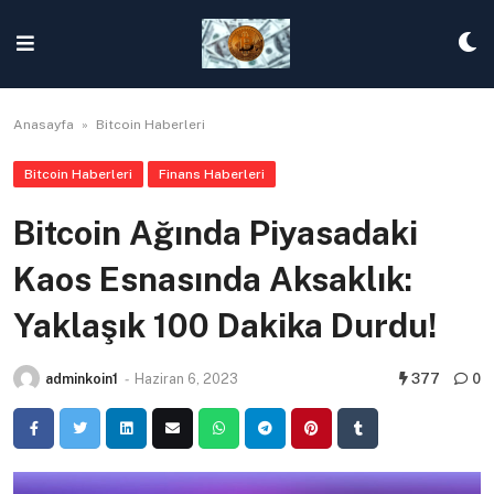
Skip
to
content
Anasayfa
»
Bitcoin Haberleri
Bitcoin Haberleri
Finans Haberleri
Bitcoin Ağında Piyasadaki
Kaos Esnasında Aksaklık:
Yaklaşık 100 Dakika Durdu!
adminkoin1
-
Haziran 6, 2023
377
0