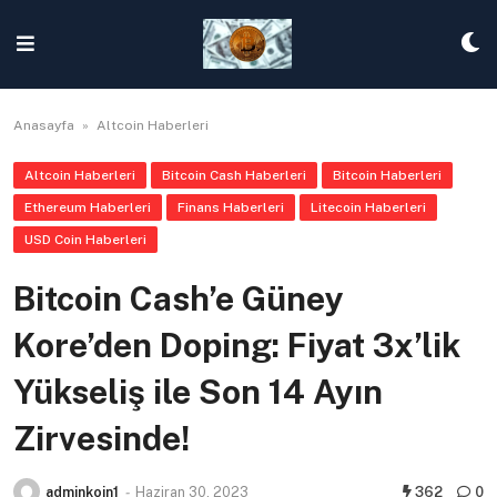
Skip
to
content
Anasayfa
»
Altcoin Haberleri
Altcoin Haberleri
Bitcoin Cash Haberleri
Bitcoin Haberleri
Ethereum Haberleri
Finans Haberleri
Litecoin Haberleri
USD Coin Haberleri
Bitcoin Cash’e Güney
Kore’den Doping: Fiyat 3x’lik
Yükseliş ile Son 14 Ayın
Zirvesinde!
adminkoin1
-
Haziran 30, 2023
362
0