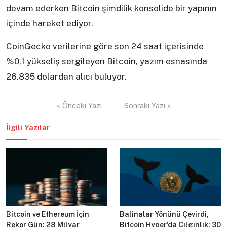
devam ederken Bitcoin şimdilik konsolide bir yapının
içinde hareket ediyor.
CoinGecko verilerine göre son 24 saat içerisinde
%0,1 yükseliş sergileyen Bitcoin, yazım esnasında
26.835 dolardan alıcı buluyor.
Yazı
« Önceki Yazı
Sonraki Yazı »
gezinmesi
İlgili Yazılar
Bitcoin ve Ethereum İçin
Balinalar Yönünü Çevirdi,
Rekor Gün: 28 Milyar
Bitcoin Hyper’da Çılgınlık: 30