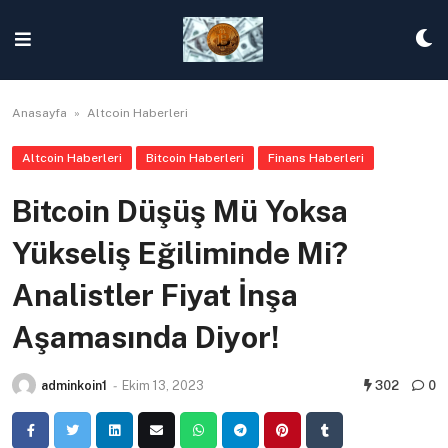
Skip
to
content
Anasayfa
»
Altcoin Haberleri
Altcoin Haberleri
Bitcoin Haberleri
Finans Haberleri
Bitcoin Düşüş Mü Yoksa
Yükseliş Eğiliminde Mi?
Analistler Fiyat İnşa
Aşamasında Diyor!
adminkoin1
-
Ekim 13, 2023
302
0