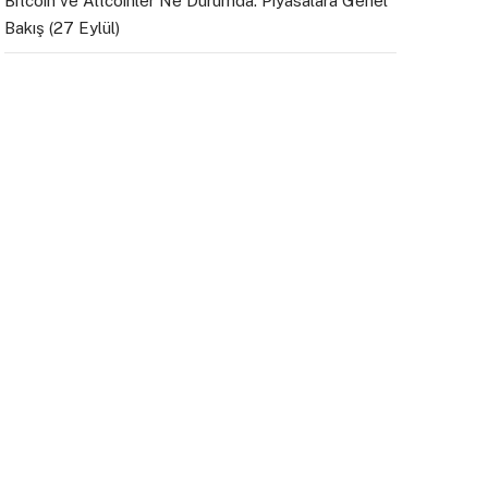
Bitcoin ve Altcoinler Ne Durumda: Piyasalara Genel
Bakış (27 Eylül)