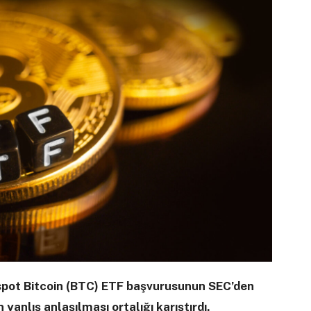
 spot Bitcoin (BTC) ETF başvurusunun SEC’den
yanlış anlaşılması ortalığı karıştırdı.