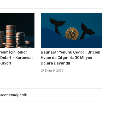
reum İçin Rekor
Balinalar Yönünü Çevirdi, Bitcoin
 Dolarlık Kurumsal
Hyper’da Çılgınlık: 30 Milyon
luyor!
Dolara Dayandı!
Ekim 9, 2025
işaretlenmişlerdir