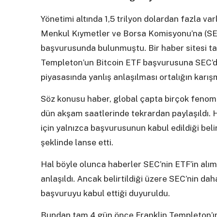
Yönetimi altında 1,5 trilyon dolardan fazla va
Menkul Kıymetler ve Borsa Komisyonu’na (SEC
başvurusunda bulunmuştu. Bir haber sitesi tar
Templeton’un Bitcoin ETF başvurusuna SEC’den 
piyasasında yanlış anlaşılması ortalığın karı
Söz konusu haber, global çapta birçok fenom
dün akşam saatlerinde tekrardan paylaşıldı. 
için yalnızca başvurusunun kabul edildiği bel
şeklinde lanse etti.
Hal böyle olunca haberler SEC’nin ETF’in alı
anlaşıldı. Ancak belirtildiği üzere SEC’nin da
başvuruyu kabul ettiği duyuruldu.
Bundan tam 4 gün önce Franklin Templeton’ın