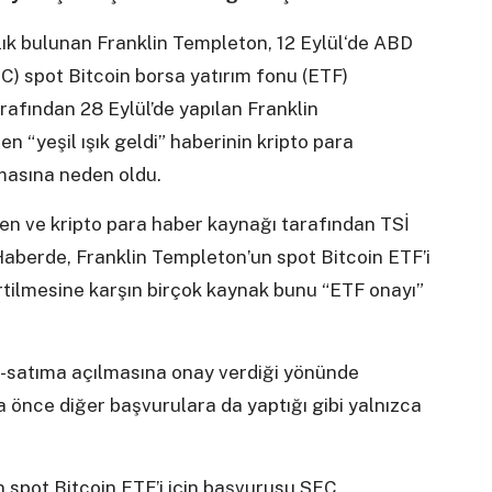
rlık bulunan Franklin Templeton, 12 Eylül‘de ABD
) spot Bitcoin borsa yatırım fonu (ETF)
afından 28 Eylül’de yapılan Franklin
“yeşil ışık geldi” haberinin kripto para
şmasına neden oldu.
en ve kripto para haber kaynağı tarafından TSİ
Haberde, Franklin Templeton’un spot Bitcoin ETF’i
irtilmesine karşın birçok kaynak bunu “ETF onayı”
m-satıma açılmasına onay verdiği yönünde
ha önce diğer başvurulara da yaptığı gibi yalnızca
 spot Bitcoin ETF’i için başvurusu SEC