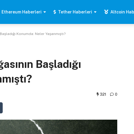
Ethereum Haberleri
Tether Haberleri
Altcoin Hab
n Başladığı Konumda: Neler Yaşanmıştı?
ğasının Başladığı
mıştı?
321
0