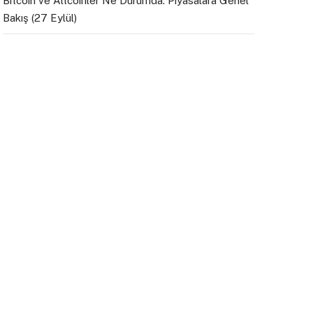
Bitcoin ve Altcoinler Ne Durumda: Piyasalara Genel
Bakış (27 Eylül)