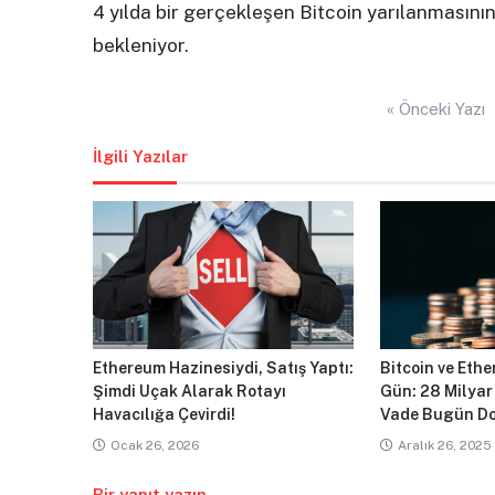
4 yılda bir gerçekleşen Bitcoin yarılanmasın
bekleniyor.
Yazı
« Önceki Yazı
gezinmesi
İlgili Yazılar
Ethereum Hazinesiydi, Satış Yaptı:
Bitcoin ve Ethe
Şimdi Uçak Alarak Rotayı
Gün: 28 Milyar
Havacılığa Çevirdi!
Vade Bugün Do
Ocak 26, 2026
Aralık 26, 2025
Bir yanıt yazın