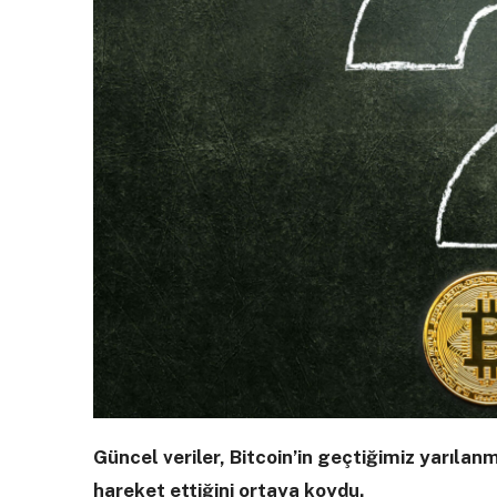
Güncel veriler, Bitcoin’in geçtiğimiz yarıla
hareket ettiğini ortaya koydu.