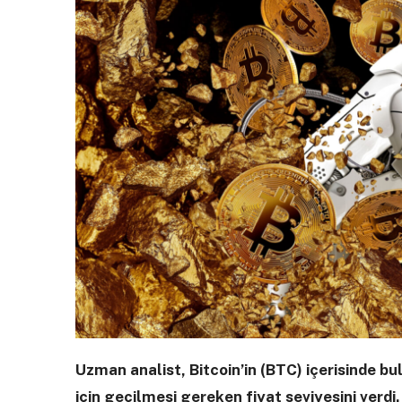
Uzman analist, Bitcoin’in (BTC) içerisinde
için geçilmesi gereken fiyat seviyesini verdi.