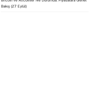
Bitcoin ve Altcoinler Ne Durumda: Piyasalara Genel
Bakış (27 Eylül)