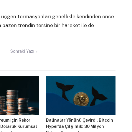
an üçgen formasyonları genellikle kendinden önce
 bazen trendin tersine bir hareket ile de
Sonraki Yazı »
reum İçin Rekor
Balinalar Yönünü Çevirdi, Bitcoin
 Dolarlık Kurumsal
Hyper’da Çılgınlık: 30 Milyon