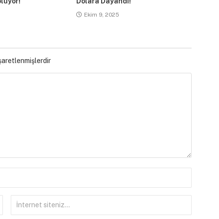
luyor!
Dolara Dayandı!
Ekim 9, 2025
işaretlenmişlerdir