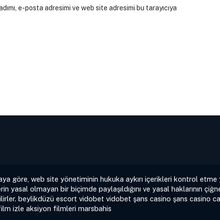
dımı, e-posta adresimi ve web site adresimi bu tarayıcıya
aya göre, web site yönetiminin hukuka aykırı içerikleri kontrol etme
rin yasal olmayan bir biçimde paylaşıldığını ve yasal haklarının çiğne
irler.
beylikdüzü escort
vidobet
vidobet
şans casino
şans casino
ca
film izle
aksiyon filmleri
marsbahis