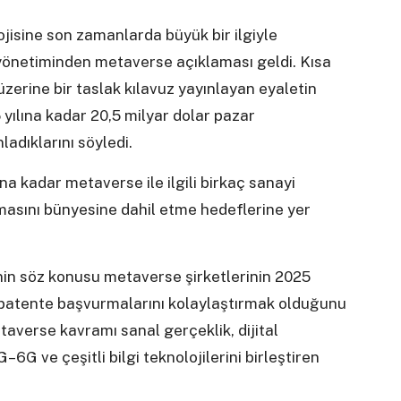
lojisine son zamanlarda büyük bir ilgiyle
 yönetiminden metaverse açıklaması geldi. Kısa
zerine bir taslak kılavuz yayınlayan eyaletin
 yılına kadar 20,5 milyar dolar pazar
adıklarını söyledi.
na kadar metaverse ile ilgili birkaç sanayi
masını bünyesine dahil etme hedeflerine yer
nin söz konusu metaverse şirketlerinin 2025
l patente başvurmalarını kolaylaştırmak olduğunu
averse kavramı sanal gerçeklik, dijital
G–6G ve çeşitli bilgi teknolojilerini birleştiren