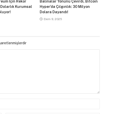
reum İçin Rekor
Balinalar Yönünü Çevirdi, Bitcoin
 Dolarlık Kurumsal
Hyper’da Çılgınlık: 30 Milyon
luyor!
Dolara Dayandı!
Ekim 9, 2025
işaretlenmişlerdir