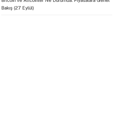
Bitcoin ve Altcoinler Ne Durumda: Piyasalara Genel
Bakış (27 Eylül)