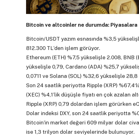
Bitcoin ve altcoinler ne durumda: Piyasalar
Bitcoin/USDT yazım esnasında %3,5 yükselişle 
812.300 TL‘den işlem görüyor.
Ethereum (ETH) %7,5 yükselişle 2.008, BNB (
yükselişle 0,79, Cardano (ADA) %25,7 yükseli
0,0711 ve Solana (SOL) %32,6 yükselişle 28,8 
Son 24 saatlik periyotta Ripple (XRP) %67,4′l
(XEC) %4,1‘lik düşüşle fiyatı en çok azalan alt
Ripple (XRP) 0,79 dolardan işlem görürken e
Dolar indeksi DXY, son 24 saatlik periyotta %
Bitcoin’in market değeri 609 milyar dolar civ
ise 1,3 trilyon dolar seviyelerinde bulunuyor.