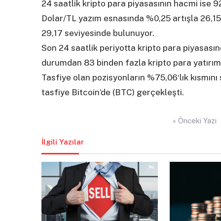
24 saatlik kripto para piyasasının hacmi ise 9
Dolar/TL yazım esnasında %0,25 artışla 26,15 
29,17 seviyesinde bulunuyor.
Son 24 saatlik periyotta kripto para piyasası
durumdan 83 binden fazla kripto para yatırımc
Tasfiye olan pozisyonların %75,06′lık kısmını 
tasfiye Bitcoin’de (BTC) gerçekleşti.
Yazı
« Önceki Yazı
gezinmesi
İlgili Yazılar