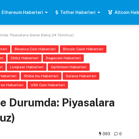
Ethereum Haberleri
Tether Haberleri
Altcoin Hab
umda: Piyasalara Genel Bakış (14 Temmuz)
leri
Binance Coin Haberleri
Bitcoin Cash Haberleri
ri
Chiliz Haberleri
Dogecoin Haberleri
ri
Livepeer Haberleri
Optimism Haberleri
Haberleri
Shiba Inu Haberleri
Solana Haberleri
ron Haberleri
USD Coin Haberleri
 Ne Durumda: Piyasalara
uz)
393
0