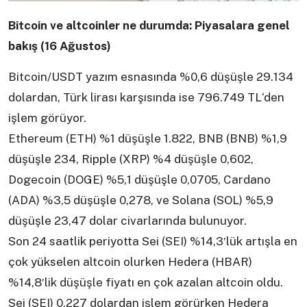
Bitcoin ve altcoinler ne durumda: Piyasalara genel
bakış (16 Ağustos)
Bitcoin/USDT yazım esnasında %0,6 düşüşle 29.134
dolardan, Türk lirası karşısında ise 796.749 TL‘den
işlem görüyor.
Ethereum (ETH) %1 düşüşle 1.822, BNB (BNB) %1,9
düşüşle 234, Ripple (XRP) %4 düşüşle 0,602,
Dogecoin (DOGE) %5,1 düşüşle 0,0705, Cardano
(ADA) %3,5 düşüşle 0,278, ve Solana (SOL) %5,9
düşüşle 23,47 dolar civarlarında bulunuyor.
Son 24 saatlik periyotta Sei (SEI) %14,3′lük artışla en
çok yükselen altcoin olurken Hedera (HBAR)
%14,8′lik düşüşle fiyatı en çok azalan altcoin oldu.
Sei (SEI) 0,227 dolardan işlem görürken Hedera