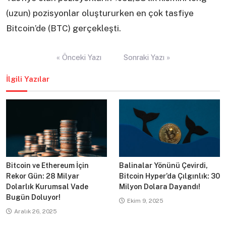
(uzun) pozisyonlar oluştururken en çok tasfiye
Bitcoin’de (BTC) gerçekleşti.
Yazı
« Önceki Yazı
Sonraki Yazı »
gezinmesi
İlgili Yazılar
Bitcoin ve Ethereum İçin
Balinalar Yönünü Çevirdi,
Rekor Gün: 28 Milyar
Bitcoin Hyper’da Çılgınlık: 30
Dolarlık Kurumsal Vade
Milyon Dolara Dayandı!
Bugün Doluyor!
Ekim 9, 2025
Aralık 26, 2025