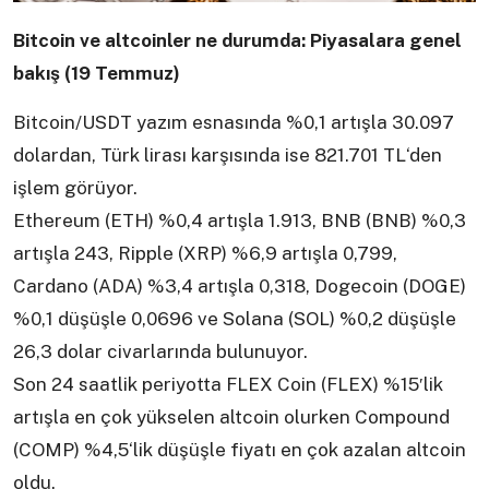
Bitcoin ve altcoinler ne durumda: Piyasalara genel
bakış (19 Temmuz)
Bitcoin/USDT yazım esnasında %0,1 artışla 30.097
dolardan, Türk lirası karşısında ise 821.701 TL‘den
işlem görüyor.
Ethereum (ETH) %0,4 artışla 1.913, BNB (BNB) %0,3
artışla 243, Ripple (XRP) %6,9 artışla 0,799,
Cardano (ADA) %3,4 artışla 0,318, Dogecoin (DOGE)
%0,1 düşüşle 0,0696 ve Solana (SOL) %0,2 düşüşle
26,3 dolar civarlarında bulunuyor.
Son 24 saatlik periyotta FLEX Coin (FLEX) %15′lik
artışla en çok yükselen altcoin olurken Compound
(COMP) %4,5‘lik düşüşle fiyatı en çok azalan altcoin
oldu.