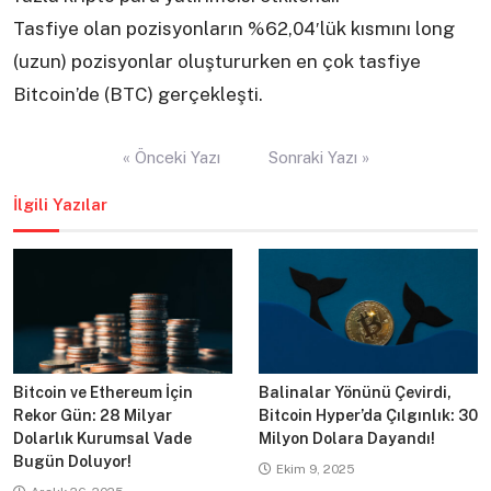
Tasfiye olan pozisyonların %62,04′lük kısmını long
(uzun) pozisyonlar oluştururken en çok tasfiye
Bitcoin’de (BTC) gerçekleşti.
Yazı
« Önceki Yazı
Sonraki Yazı »
gezinmesi
İlgili Yazılar
Bitcoin ve Ethereum İçin
Balinalar Yönünü Çevirdi,
Rekor Gün: 28 Milyar
Bitcoin Hyper’da Çılgınlık: 30
Dolarlık Kurumsal Vade
Milyon Dolara Dayandı!
Bugün Doluyor!
Ekim 9, 2025