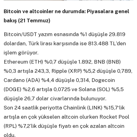
Bitcoin ve altcoinler ne durumda: Piyasalara genel
bakış (21 Temmuz)
Bitcoin/USDT yazım esnasında %1 düşüşle 29.819
dolardan, Türk lirası karşısında ise 813.488 TL‘den
işlem görüyor.
Ethereum (ETH) %0,7 düşüşle 1.892, BNB (BNB)
%0,3 artışla 243,3, Ripple (XRP) %5,2 düşüşle 0,789,
Cardano (ADA) %4,4 düşüşle 0,314, Dogecoin
(DOGE) %2,6 artışla 0,0725 ve Solana (SOL) %5,5
düşüşle 26,7 dolar civarlarında bulunuyor.
Son 24 saatlik periyotta Chainlink (LINK) %15,7′lik
artışla en çok yükselen altcoin olurken Rocket Pool
(RPL) %7,2‘lik düşüşle fiyatı en çok azalan altcoin
oldu.