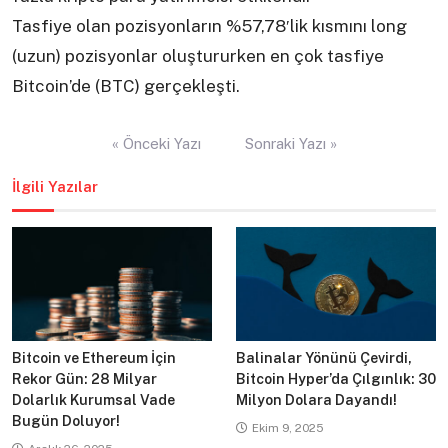
Tasfiye olan pozisyonların %57,78′lik kısmını long
(uzun) pozisyonlar oluştururken en çok tasfiye
Bitcoin’de (BTC) gerçekleşti.
Yazı
« Önceki Yazı
Sonraki Yazı »
gezinmesi
İlgili Yazılar
Bitcoin ve Ethereum İçin
Balinalar Yönünü Çevirdi,
Rekor Gün: 28 Milyar
Bitcoin Hyper’da Çılgınlık: 30
Dolarlık Kurumsal Vade
Milyon Dolara Dayandı!
Bugün Doluyor!
Ekim 9, 2025