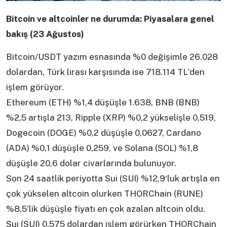
Bitcoin ve altcoinler ne durumda: Piyasalara genel
bakış (23 Ağustos)
Bitcoin/USDT yazım esnasında %0 değişimle 26.028
dolardan, Türk lirası karşısında ise 718.114 TL‘den
işlem görüyor.
Ethereum (ETH) %1,4 düşüşle 1.638, BNB (BNB)
%2,5 artışla 213, Ripple (XRP) %0,2 yükselişle 0,519,
Dogecoin (DOGE) %0,2 düşüşle 0,0627, Cardano
(ADA) %0,1 düşüşle 0,259, ve Solana (SOL) %1,8
düşüşle 20,6 dolar civarlarında bulunuyor.
Son 24 saatlik periyotta Sui (SUI) %12,9′luk artışla en
çok yükselen altcoin olurken THORChain (RUNE)
%8,5‘lik düşüşle fiyatı en çok azalan altcoin oldu.
Sui (SUI) 0,575 dolardan işlem görürken THORChain