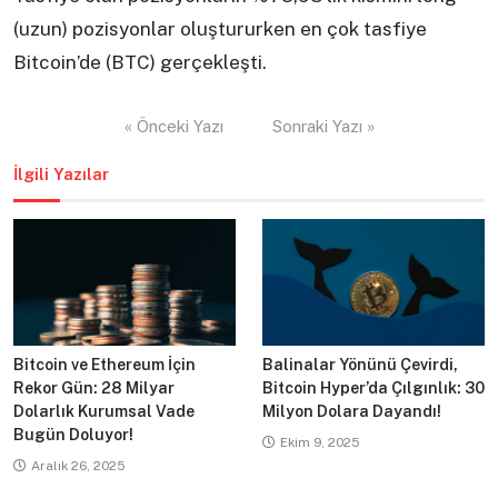
(uzun) pozisyonlar oluştururken en çok tasfiye
Bitcoin’de (BTC) gerçekleşti.
Yazı
« Önceki Yazı
Sonraki Yazı »
gezinmesi
İlgili Yazılar
Bitcoin ve Ethereum İçin
Balinalar Yönünü Çevirdi,
Rekor Gün: 28 Milyar
Bitcoin Hyper’da Çılgınlık: 30
Dolarlık Kurumsal Vade
Milyon Dolara Dayandı!
Bugün Doluyor!
Ekim 9, 2025
Aralık 26, 2025