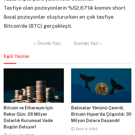
Tasfiye olan pozisyonların %52,67′lik kısmını short
(kısa) pozisyonlar oluştururken en çok tasfiye
Bitcoin’de (BTC) gerçekleşti.
Yazı
« Önceki Yazı
Sonraki Yazı »
gezinmesi
İlgili Yazılar
Bitcoin ve Ethereum İçin
Balinalar Yönünü Çevirdi,
Rekor Gün: 28 Milyar
Bitcoin Hyper’da Çılgınlık: 30
Dolarlık Kurumsal Vade
Milyon Dolara Dayandı!
Bugün Doluyor!
Ekim 9, 2025