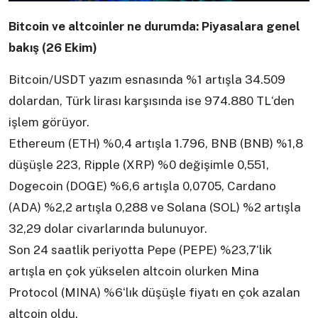
Bitcoin ve altcoinler ne durumda: Piyasalara genel
bakış (26 Ekim)
Bitcoin/USDT yazım esnasında %1 artışla 34.509
dolardan, Türk lirası karşısında ise 974.880 TL‘den
işlem görüyor.
Ethereum (ETH) %0,4 artışla 1.796, BNB (BNB) %1,8
düşüşle 223, Ripple (XRP) %0 değişimle 0,551,
Dogecoin (DOGE) %6,6 artışla 0,0705, Cardano
(ADA) %2,2 artışla 0,288 ve Solana (SOL) %2 artışla
32,29 dolar civarlarında bulunuyor.
Son 24 saatlik periyotta Pepe (PEPE) %23,7‘lik
artışla en çok yükselen altcoin olurken Mina
Protocol (MINA) %6‘lık düşüşle fiyatı en çok azalan
altcoin oldu.