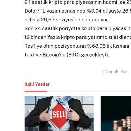
24 saatlik kripto para piyasasının hacmi ise 2
Dolar/TL yazım esnasında %0,04 düşüşle 26,87
artışla 29,63 seviyesinde bulunuyor.
Son 24 saatlik periyotta kripto para piyasas
10 binden fazla kripto para yatırımcısı etkilend
Tasfiye olan pozisyonların %68,08′lik kısmını
tasfiye Bitcoin’de (BTC) gerçekleşti.
Yazı
« Önceki Yazı
gezinmesi
İlgili Yazılar