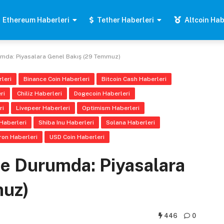
Ethereum Haberleri
Tether Haberleri
Altcoin Hab
rumda: Piyasalara Genel Bakış (29 Temmuz)
leri
Binance Coin Haberleri
Bitcoin Cash Haberleri
ri
Chiliz Haberleri
Dogecoin Haberleri
ri
Livepeer Haberleri
Optimism Haberleri
Haberleri
Shiba Inu Haberleri
Solana Haberleri
ron Haberleri
USD Coin Haberleri
 Ne Durumda: Piyasalara
muz)
446
0