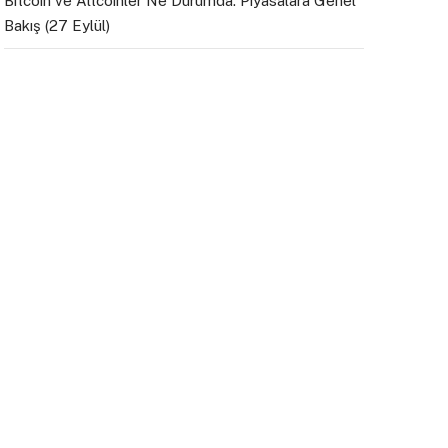
Bitcoin ve Altcoinler Ne Durumda: Piyasalara Genel
Bakış (27 Eylül)