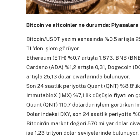
Bitcoin ve altcoinler ne durumda: Piyasalar
Bitcoin/USDT yazım esnasında %0,5 artışla 29.
TL‘den işlem görüyor.
Ethereum (ETH) %0,7 artışla 1.873, BNB (BNB) 
Cardano (ADA) %1,2 artışla 0,31, Dogecoin (D
artışla 25,13 dolar civarlarında bulunuyor.
Son 24 saatlik periyotta Quant (QNT) %8,8′lik
ImmutableX (IMX) %7,1‘lik düşüşle fiyatı en ço
Quant (QNT) 110,7 dolardan işlem görürken I
Dolar indeksi DXY, son 24 saatlik periyotta %0
Bitcoin’in market değeri 570 milyar dolar civ
ise 1,23 trilyon dolar seviyelerinde bulunuyor.