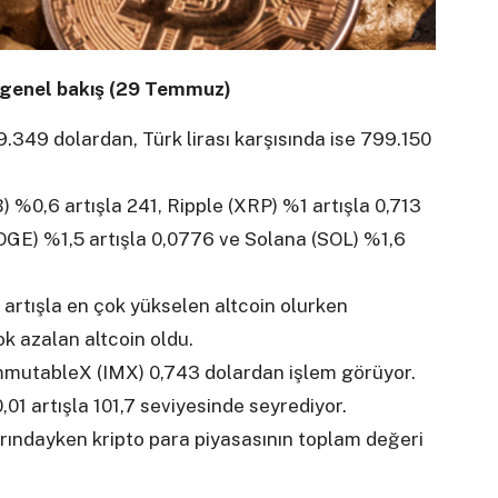
a genel bakış (29 Temmuz)
349 dolardan, Türk lirası karşısında ise 799.150
%0,6 artışla 241, Ripple (XRP) %1 artışla 0,713
OGE) %1,5 artışla 0,0776 ve Solana (SOL) %1,6
 artışla en çok yükselen altcoin olurken
k azalan altcoin oldu.
mmutableX (IMX) 0,743 dolardan işlem görüyor.
,01 artışla 101,7 seviyesinde seyrediyor.
arındayken kripto para piyasasının toplam değeri