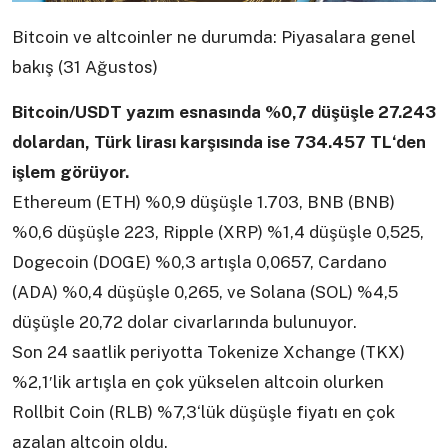
Bitcoin ve altcoinler ne durumda: Piyasalara genel
bakış (31 Ağustos)
Bitcoin/USDT yazım esnasında %0,7 düşüşle 27.243
dolardan, Türk lirası karşısında ise 734.457 TL‘den
işlem görüyor.
Ethereum (ETH) %0,9 düşüşle 1.703, BNB (BNB)
%0,6 düşüşle 223, Ripple (XRP) %1,4 düşüşle 0,525,
Dogecoin (DOGE) %0,3 artışla 0,0657, Cardano
(ADA) %0,4 düşüşle 0,265, ve Solana (SOL) %4,5
düşüşle 20,72 dolar civarlarında bulunuyor.
Son 24 saatlik periyotta Tokenize Xchange (TKX)
%2,1′lik artışla en çok yükselen altcoin olurken
Rollbit Coin (RLB) %7,3‘lük düşüşle fiyatı en çok
azalan altcoin oldu.