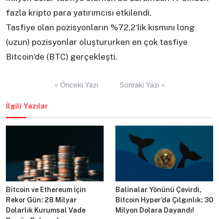
fazla kripto para yatırımcısı etkilendi.
Tasfiye olan pozisyonların %72,2′lik kısmını long
(uzun) pozisyonlar oluştururken en çok tasfiye
Bitcoin’de (BTC) gerçekleşti.
Yazı
« Önceki Yazı
Sonraki Yazı »
gezinmesi
İlgili Yazılar
Bitcoin ve Ethereum İçin
Balinalar Yönünü Çevirdi,
Rekor Gün: 28 Milyar
Bitcoin Hyper’da Çılgınlık: 30
Dolarlık Kurumsal Vade
Milyon Dolara Dayandı!